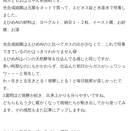
両方ともおばちゃん初挑戦です。
光合成細菌は元菌をネットで買って、エビオス錠と水道水で培養し
ました。
えひめAIの材料は、ヨーグルト、納豆１－２粒、イースト菌、お砂
糖、お湯
光合成細菌はえひめAIのと比べてガスの出が少なくて、これで培養
できているのかはっきりわかりません😅
えひめAIはパンの天然酵母を仕込んでる感じと同じですが、
寒い時期なのにもかかわらず、仕込んだ初日からガスがシュワシュ
ワ～～～と発生して、
わ～生きとる生きとる！発酵しとる！と毎日観察が楽しかったで
す。
1週間ほど発酵が続き、出来上がりも分りやすいですね。
どちらももう少し暖かくなって植物たちが動き出してから使ってみ
ます。その感想もまた記事にアップしますね。