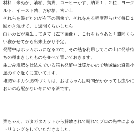
材料：米ぬか、油粕、鶏糞、コーヒーかす、納豆１，２粒、ヨーグ
ルト、イースト菌、お砂糖、古い土
それらを混ぜたのが右下の画像で、それをある程度湿らせて毎日１
回かき混ぜて、１週間くらいしたら
白いカビが発生してきて（左下画像）、これをもうあと１週間くら
い寝かせてから出来上がり予定。
発酵中はホッカホカになるので、その熱を利用してこの上に発芽待
ちの種まきしたものを並べて置いておきます。
生ごみ堆肥を仕込んでいる箱も発酵中は暖かいので地域猫の避難小
屋のすぐ近くに置いてます。
堆肥やボカシ肥料づくりは、おばちゃんは時間がかかっても虫やに
おいの心配がない冬にやる派です。
実ちゃん、ガタガタカットから解放されて晴れてプロの先生による
トリミングをしていただきました。