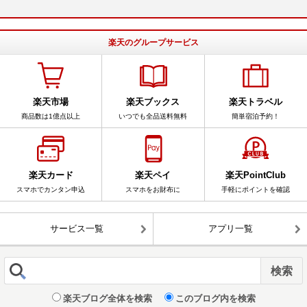
楽天のグループサービス
楽天市場
楽天ブックス
楽天トラベル
商品数は1億点以上
いつでも全品送料無料
簡単宿泊予約！
楽天カード
楽天ペイ
楽天PointClub
スマホでカンタン申込
スマホをお財布に
手軽にポイントを確認
サービス一覧
アプリ一覧
楽天ブログ全体を検索
このブログ内を検索