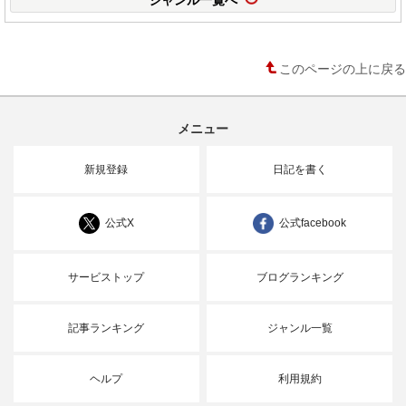
このページの上に戻る
メニュー
新規登録
日記を書く
公式X
公式facebook
サービストップ
ブログランキング
記事ランキング
ジャンル一覧
ヘルプ
利用規約