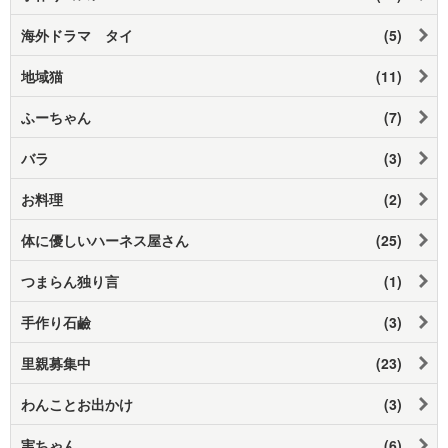
海外ドラマ タイ
(5)
地域猫
(11)
ふーちゃん
(7)
バラ
(3)
お料理
(2)
体に優しいハーネス屋さん
(25)
つまらん独り言
(1)
手作り石鹼
(3)
里親募集中
(23)
わんことお出かけ
(3)
実ちゃん
(6)