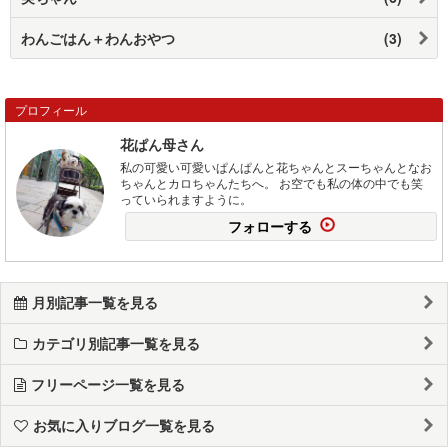
わんごはん＋わんおやつ
(3)
プロフィール
花ぱん母さん
私の可愛い可愛いぱんぱんと花ちゃんとスーちゃんとなお
ちゃんとカロちゃんたちへ。 お空でも私の体の中でも笑
っていられますように。
フォローする
月別記事一覧を見る
カテゴリ別記事一覧を見る
フリーページ一覧を見る
お気に入りブログ一覧を見る