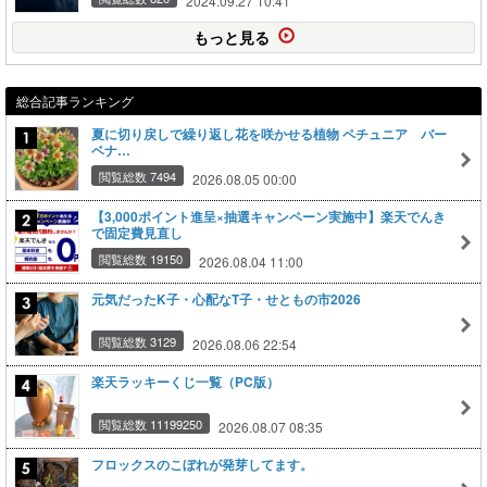
2024.09.27 10:41
もっと見る
総合記事ランキング
夏に切り戻しで繰り返し花を咲かせる植物 ペチュニア バー
ベナ…
閲覧総数 7494
2026.08.05 00:00
【3,000ポイント進呈×抽選キャンペーン実施中】楽天でんき
で固定費見直し
閲覧総数 19150
2026.08.04 11:00
元気だったK子・心配なT子・せともの市2026
閲覧総数 3129
2026.08.06 22:54
楽天ラッキーくじ一覧（PC版）
閲覧総数 11199250
2026.08.07 08:35
フロックスのこぼれが発芽してます。