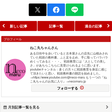
新しい記事
記事一覧
過去の記事
プロフィール
ねこ丸ちゃんさん
ある日街中を歩いていると古本屋さんの店先に山積みされ
ていた戦前の教科書。ふと足を止め、手に取ってパラパラ
めくってみると・・・。 戦前教育には「人としての美し
さ」があちらこちらに見受けられるように思います。
youtubeチャンネル：多くの方々に戦前教育を身近に感じ
て頂きたいと思い、戦前教科書の朗読を始めました。
→https://www.youtube.com/@neco-maru もう一つの『ね
こ丸ちゃんのお気に入り』→necomaru.jp
フォローする
月別記事一覧を見る