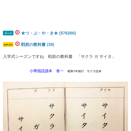
★つ・ぶ・や・き★ (576200)
テーマ
戦前の教科書 (39)
カテゴリ
入学式シーズンですね 戦前の教科書 「サクラ ガ サイタ」
小學国語讀本 巻一
昭和7年発行 サクラ読本