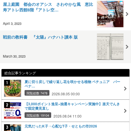
屋上庭園 都会のオアシス さわやかな風 恵比
寿アトレ西館8階『アトレ空…
April 3, 2023
戦前の教科書 『太陽』ハナハト讀本 版
March 30, 2023
総合記事ランキング
夏に切り戻しで繰り返し花を咲かせる植物 ペチュニア バー
ベナ…
閲覧総数 7478
2026.08.05 00:00
【3,000ポイント進呈×抽選キャンペーン実施中】楽天でんき
で固定費見直し
閲覧総数 19104
2026.08.04 11:00
元気だったK子・心配なT子・せともの市2026