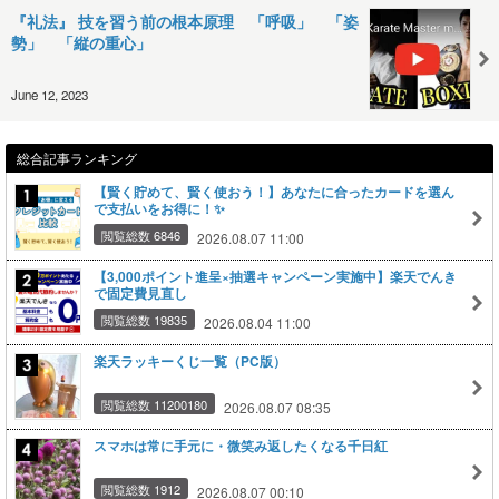
『礼法』 技を習う前の根本原理 「呼吸」 「姿
勢」 「縦の重心」
June 12, 2023
総合記事ランキング
【賢く貯めて、賢く使おう！】あなたに合ったカードを選ん
で支払いをお得に！✨
閲覧総数 6846
2026.08.07 11:00
【3,000ポイント進呈×抽選キャンペーン実施中】楽天でんき
で固定費見直し
閲覧総数 19835
2026.08.04 11:00
楽天ラッキーくじ一覧（PC版）
閲覧総数 11200180
2026.08.07 08:35
スマホは常に手元に・微笑み返したくなる千日紅
閲覧総数 1912
2026.08.07 00:10