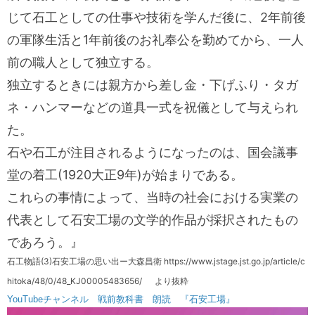
じて石工としての仕事や技術を学んだ後に、2年前後
の軍隊生活と1年前後のお礼奉公を勤めてから、一人
前の職人として独立する。
独立するときには親方から差し金・下げふり・タガ
ネ・ハンマーなどの道具一式を祝儀として与えられ
た。
石や石工が注目されるようになったのは、国会議事
堂の着工(1920大正9年)が始まりである。
これらの事情によって、当時の社会における実業の
代表として石安工場の文学的作品が採択されたもの
であろう。』
石工物語(3)石安工場の思い出ー大森昌衛 https://www.jstage.jst.go.jp/article/c
hitoka/48/0/48_KJ00005483656/
より抜粋
YouTubeチャンネル 戦前教科書 朗読 『石安工場』