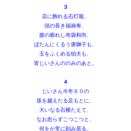
３
店に飾れる石灯籠、
頭の長き福禄寿、
腹の膨れし布袋和尚、
ぼたんにくるう唐獅子も、
玉をふくめる狛犬も、
皆じいさんののみのあと。
４
じいさん今年６０の
坂を越えたる足もとに、
大いなる石横たえて、
なお怠らずこつこつと、
何をか常に刻み居る、