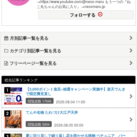
→https://www.youtube.com/@neco-maru もう一つの『ね
こ丸ちゃんのお気に入り』→necomaru.jp
フォローする
月別記事一覧を見る
カテゴリ別記事一覧を見る
フリーページ一覧を見る
総合記事ランキング
【3,000ポイント進呈×抽選キャンペーン実施中】楽天でんき
で固定費見直し
閲覧総数 17045
2026.08.04 11:00
てんや名物 たれづけ大江戸天丼
閲覧総数 5004
2026.08.05 00:00
夏に切り戻しで繰り返し花を咲かせる植物 ペチュニア バー