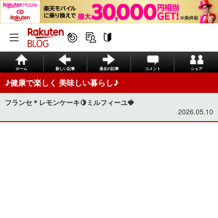
ホーム
新しい記事
過去の記事
コメント
シェア
♪健康で楽しく 美味しい暮らし♪
フランセ＊レモンケーキ🍋ミルフィーユ🍓
2026.05.10