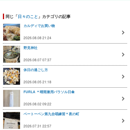
同じ「
日々のこと
」カテゴリの記事
カルディでお買い物
2026.08.08 21:24
野見神社
2026.08.07 07:37
休日の過ごし方
2026.08.05 21:18
FURLA ＊晴雨兼用パラソル日傘
2026.08.02 09:22
ベートーベン第九合唱練習＊夜の町
2026.07.31 22:57