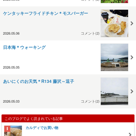
ケンタッキーフライドチキン＊モスバーガー
2026.05.06
コメント(2)
日本海＊ウォーキング
2026.05.05
あいにくのお天気＊R134 藤沢～逗子
2026.05.03
コメント(2)
このブログでよく読まれている記事
カルディでお買い物