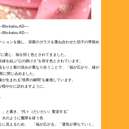
---Blo-katsu AD----
---Blo-katsu AD----
デーションを施し、深紫のガラスを重ね合わせた切子の帯留め
”に通じ、福を招く色とされてきました。
縁を結ぶ“心の静けさ”を宿す色とされています。
温もりと紫の深みが重なり合うことで、「福が広がり、縁が
の形に閉じ込めました。
が生まれる“境界の瞬間”を象徴しています。
が穏やかに訪れますように。
”
）」と書き、“代々（だいだい）繁栄する”
火のように魔障を祓う色
うに見えるため、 「福が広がる」「運気が満ちていく」