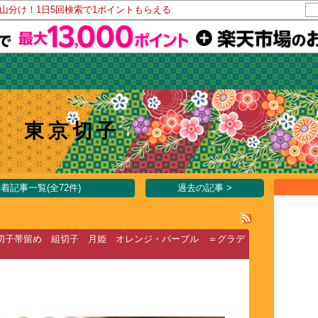
ト山分け！1日5回検索で1ポイントもらえる
 東京切子
着記事一覧(全72件)
過去の記事 >
切子帯留め 組切子 月姫 オレンジ・パープル ＝グラデ