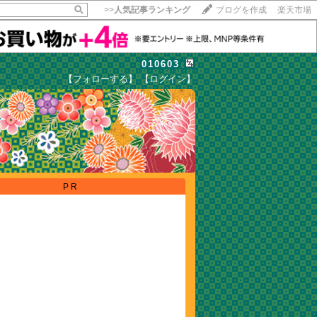
>>
人気記事ランキング
ブログを作成
楽天市場
010603
【フォローする】
【ログイン】
【毎日開催】
15記事にいいね！で1ポイント
10秒滞在
いいね!
--
/
--
PR