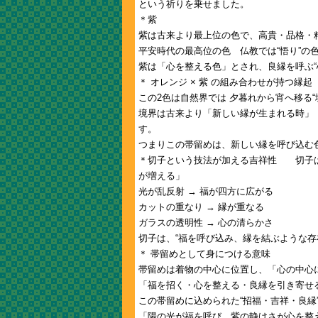
という祈りを乗せました。
＊紫
紫は古来より最上位の色で、高貴・品格・
平安時代の最高位の色 仏教では“悟り”の
紫は「心を整える色」とされ、良縁を呼ぶ“
＊ オレンジ × 紫 の組み合わせが持つ縁起
この2色は自然界では 夕暮れから宵へ移る“
境界は古来より「新しい縁が生まれる時」 
す。
つまりこの帯留めは、新しい縁を呼び込む
＊切子という技法が加える吉祥性 切子は
が増える」
光が乱反射 → 福が四方に広がる
カットの重なり → 縁が重なる
ガラスの透明性 → 心の清らかさ
切子は、“福を呼び込み、縁を結ぶような存
＊ 帯留めとして身につける意味
帯留めは着物の中心に位置し、「心の中心
「福を招く・心を整える・良縁を引き寄せ
この帯留めに込められた“招福・吉祥・良縁
「陽の光が福を呼び、紫の静けさが心を整