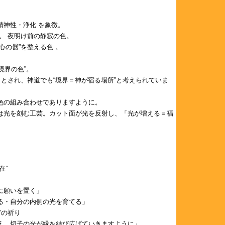
精神性・浄化 を象徴。
色 夜明け前の静寂の色。
心の器”を整える色 。
境界の色”。
とされ、神道でも“境界＝神が宿る場所”と考えられていま
色の組み合わせでありますように。
光を刻む工芸。カット面が光を反射し、「光が増える＝福
在”
に願いを置く」
る・自分の内側の光を育てる」
”の祈り
え、切子の光が縁を結び広げていきますように」