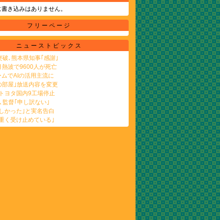
に書き込みはありません。
フリーページ
ニューストピックス
突破､熊本県知事｢感謝｣
月熱波で9600人が死亡
ムでAIの活用主流に
の部屋｣放送内容を変更
トヨタ国内9工場停止
､監督｢申し訳ない｣
しかった｣と実名告白
重く受け止めている｣