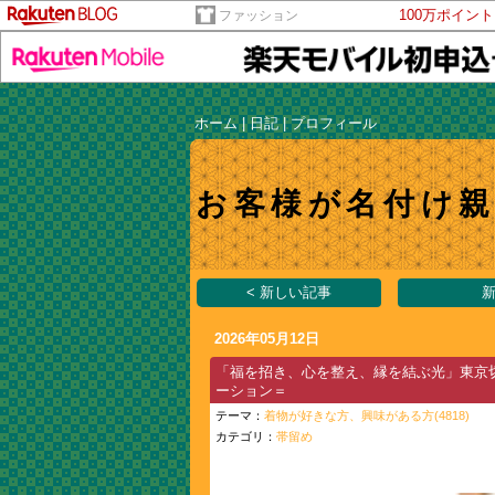
100万ポイン
ファッション
ホーム
|
日記
|
プロフィール
お客様が名付け親
< 新しい記事
新
2026年05月12日
「福を招き、心を整え、縁を結ぶ光」東京
ーション＝
テーマ：
着物が好きな方、興味がある方(4818)
カテゴリ：
帯留め