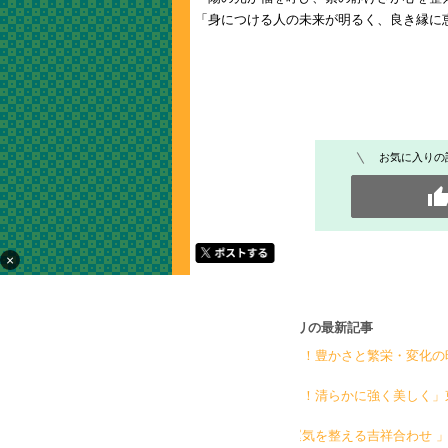
「身につける人の未来が明るく、良き縁に
お気に入りの
×
[帯留め] カテゴリの最新記事
「金粉入り！豊かさと繁栄・変化の
「金粉入り！清らかに強く美しく」
「静かに運気を整える吉祥合わせ 