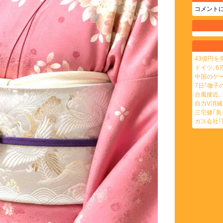
コメント
43億円を
ドイツ､6
中国のゲー
7日｢徹子
台風接近､
自力V消滅
三宅健｢美
ガス会社｢