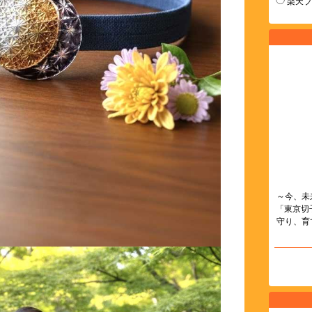
楽天
～今、未
「東京切
守り、育