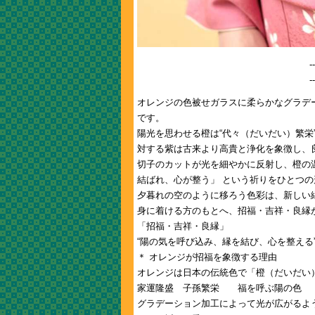
-
-
​オレンジの色被せガラスに柔らかなグラ
です。
陽光を思わせる橙は“代々（だいだい）繁栄
対する紫は古来より高貴と浄化を象徴し、良
切子のカットが光を細やかに反射し、橙の
結ばれ、心が整う」 という祈りをひとつ
夕暮れの空のように移ろう色彩は、新しい縁
身に着ける方のもとへ、招福・吉祥・良縁
「招福・吉祥・良縁」
“陽の気を呼び込み、縁を結び、心を整える
＊ オレンジが招福を象徴する理由
オレンジは日本の伝統色で「橙（だいだい
家運隆盛 子孫繁栄 福を呼ぶ陽の色 
グラデーション加工によって光が広がるよ