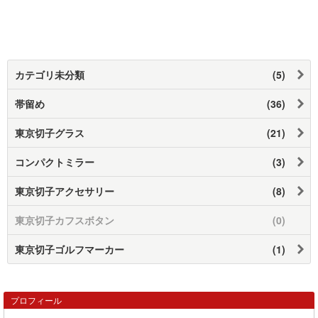
カテゴリ未分類
(5)
帯留め
(36)
東京切子グラス
(21)
コンパクトミラー
(3)
東京切子アクセサリー
(8)
東京切子カフスボタン
(0)
東京切子ゴルフマーカー
(1)
プロフィール