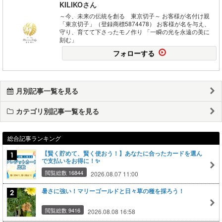
KILIKOさん
～今、未来の伝統を創る 東京切子～ お客様が名付け親
「東京切子」（登録商標5874478） お客様が名を与え、
守り、育てて下さったモノ作り 「一瞬の光を永遠の美に
刻む」
フォローする
月別記事一覧を見る
カテゴリ別記事一覧を見る
総合記事ランキング
【賢く貯めて、賢く使おう！】あなたに合ったカードを選ん
で支払いをお得に！✨
閲覧総数 16844
2026.08.07 11:00
暑さに強い！マリーゴールドと日々草の種を採ろう！
閲覧総数 9416
2026.08.08 16:58