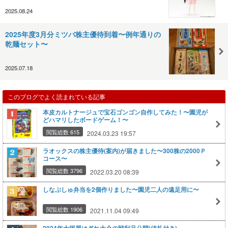
2025.08.24
2025年度3月分ミツバ株主優待到着〜例年通りの
乾麺セット〜
2025.07.18
このブログでよく読まれている記事
本皮カルトナージュで宝石ゴンゴン自作してみた！〜園児が
どハマリしたボードゲーム！〜
閲覧総数 615
2024.03.23 19:57
ラオックスの株主優待(案内)が届きました〜300株の2000Ｐ
コース〜
閲覧総数 3796
2022.03.20 08:39
しなぷしゅ弁当を2個作りました〜園児二人の遠足用に〜
閲覧総数 1906
2021.11.04 09:49