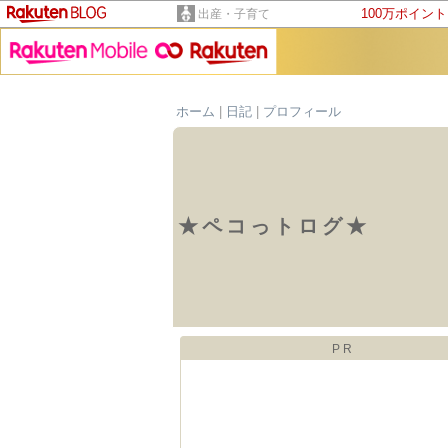
100万ポイン
出産・子育て
ホーム
|
日記
|
プロフィール
★ペコっトログ★
PR