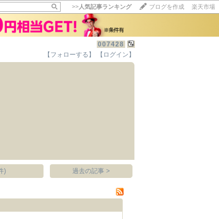
>>
人気記事ランキング
ブログを作成
楽天市場
007428
【フォローする】
【ログイン】
【毎日開催】
15記事にいいね！で1ポイント
10秒滞在
いいね!
--
/
--
件)
過去の記事 >