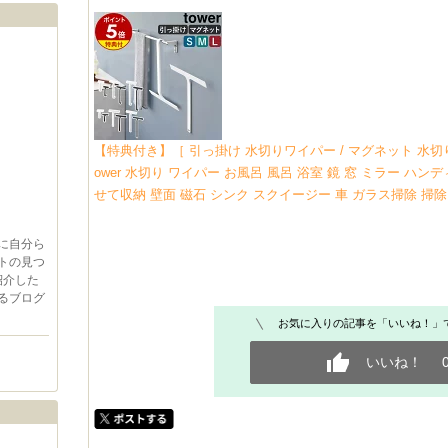
【特典付き】［ 引っ掛け 水切りワイパー / マグネット 水切りワイパ
ower 水切り ワイパー お風呂 風呂 浴室 鏡 窓 ミラー ハ
せて収納 壁面 磁石 シンク スクイージー 車 ガラス掃除 掃除
に自分ら
トの見つ
紹介した
るブログ
お気に入りの記事を「いいね！」
いいね！