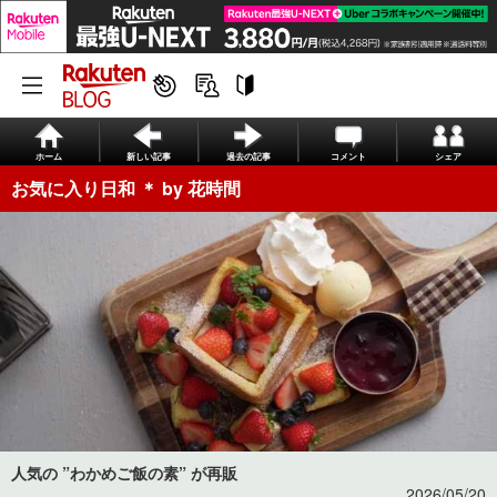
ホーム
新しい記事
過去の記事
コメント
シェア
お気に入り日和 ＊ by 花時間
人気の ”わかめご飯の素” が再販
2026/05/20