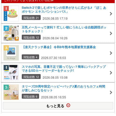
Switch 2で楽しむポケモンの世界がさらに広がる♪ 「ぽこ あ
ポケモン エキスパンションパス」
閲覧総数 21
2026.08.05 17:19
豆乳メーカーって便利？ 忙しい朝にうれしい全自動調理ポッ
トをチェック！
閲覧総数 12
2026.08.04 16:26
【楽天クラッチ募金】 令和8年熊本地震被害支援募金
閲覧総数 4
2026.07.30 16:03
スマホの写真、容量不足で困ってない？簡単にバックアップ
できるSDカードリーダーをチェック!
閲覧総数 12
2026.08.05 15:08
タリーズ29周年限定ハッピーバッグ♪夏のおうちカフェ時間
が楽しみになるセット
閲覧総数 6
2026.08.05 16:55
もっと見る