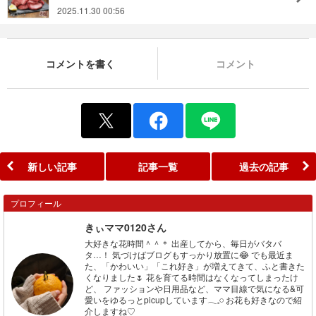
2025.11.30 00:56
コメントを書く
コメント
新しい記事
記事一覧
過去の記事
プロフィール
きぃママ0120さん
大好きな花時間＾＾＊ 出産してから、毎日がバタバ
タ…！ 気づけばブログもすっかり放置に😂 でも最近ま
た、「かわいい」「これ好き」が増えてきて、ふと書きた
くなりました🌷 花を育てる時間はなくなってしまったけ
ど、 ファッションや日用品など、ママ目線で気になる&可
愛いをゆるっとpicupしています𓂃𓈒𓏸 お花も好きなので紹
介しますね♡