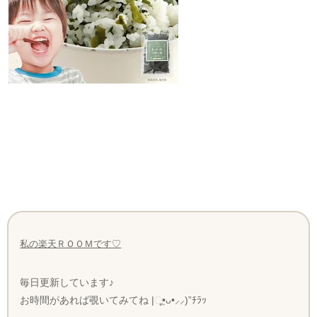
私の楽天ＲＯＯＭです♡
毎日更新しています♪
お時間があれば覗いてみてね |ૂ•ᴗ•⸝⸝)”ﾁﾗｯ