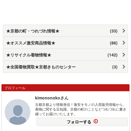
★京都の町・つれづれ情報★
(33)
★オススメ激安商品情報★
(86)
★リサイクル着物情報★
(142)
★全国着物買取★京都きものセンター
(3)
プロフィール
kimononokoさん
古都京都より情報発信！激安キモノの入荷販売情報から、
着物に関する豆知識、京都の町のことなどつれづれに書き
綴ってお届けいたします。
フォローする