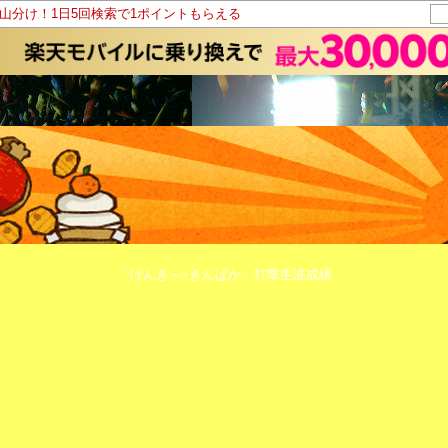
ト山分け！1日5回検索で1ポイントもらえる
「げんき～+きんばか」打撃生涯成績