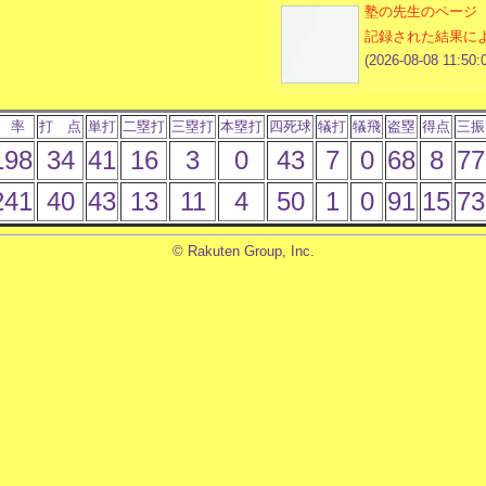
塾の先生のページ
記録された結果に
(2026-08-08 11:50:
 率
打 点
単打
二塁打
三塁打
本塁打
四死球
犠打
犠飛
盗塁
得点
三振
198
34
41
16
3
0
43
7
0
68
8
77
241
40
43
13
11
4
50
1
0
91
15
73
© Rakuten Group, Inc.