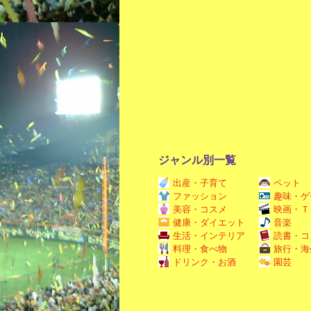
ジャンル別一覧
出産・子育て
ペット
ファッション
趣味・ゲ
美容・コスメ
映画・Ｔ
健康・ダイエット
音楽
生活・インテリア
読書・コ
料理・食べ物
旅行・海
ドリンク・お酒
園芸