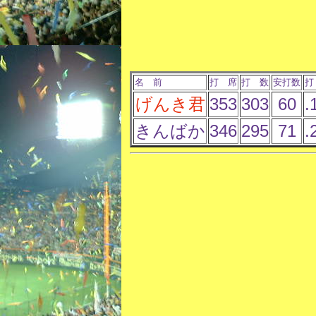
名 前
打 席
打 数
安打数
打
げんき君
353
303
60
.
きんばか
346
295
71
.