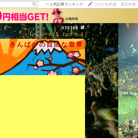
>>
人気記事ランキング
ブログを作成
楽天市場
039389
【フォローする】
【ログイン】
きんばかの自由な世界