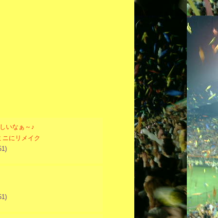
しいなぁ～♪
ミニにリメイク
51)
！
51)