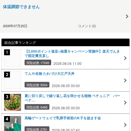
体温調節できません
2005年07月25日
コメント(2)
総合記事ランキング
【3,000ポイント進呈×抽選キャンペーン実施中】楽天でんき
で固定費見直し
閲覧総数 17045
2026.08.04 11:00
てんや名物 たれづけ大江戸天丼
閲覧総数 5004
2026.08.05 00:00
夏に切り戻しで繰り返し花を咲かせる植物 ペチュニア バー
ベナ…
閲覧総数 6468
2026.08.05 00:00
高輪ゲートウェイで乳癌手術前のK子を励ます会
閲覧総数 2781
2026.08.05 07:42