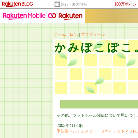
100万ポイ
旅行・海外情報
ホーム
|
日記
|
プロフィール
かみぽこぽこ
その他、フットボール関係について思いつく
2003年4月23日
準決勝マンチェスター・ユナイテッドＶＳレ