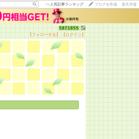
>>
人気記事ランキング
ブログを作成
楽天市場
5871855
【フォローする】
【ログイン】