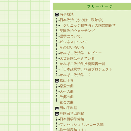
フリーページ
時事放談
日本政治（かみぽこ政治学）
「グリニッジ標準時」の国際関係学
英国政治ウォッチング
語学について。
ビジネスについて
その他いろいろ
かみぽこ政治学・レビュー
大英帝国は生きている
かみぽこ政治学推薦図書一覧
「日本政局学」構築プロジェクト
かみぽこ政治学・２
松山千春
恋愛の曲
人生の曲
故郷の曲
都会の曲
男の手料理
英国留学回想録
日本留学準備編
プレセッショナル･コース編
修士課程編（１）