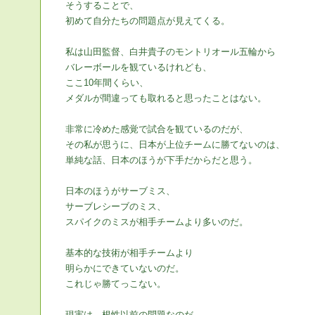
そうすることで、
初めて自分たちの問題点が見えてくる。
私は山田監督、白井貴子のモントリオール五輪から
バレーボールを観ているけれども、
ここ10年間くらい、
メダルが間違っても取れると思ったことはない。
非常に冷めた感覚で試合を観ているのだが、
その私が思うに、日本が上位チームに勝てないのは、
単純な話、日本のほうが下手だからだと思う。
日本のほうがサーブミス、
サーブレシーブのミス、
スパイクのミスが相手チームより多いのだ。
基本的な技術が相手チームより
明らかにできていないのだ。
これじゃ勝てっこない。
現実は、根性以前の問題なのだ。