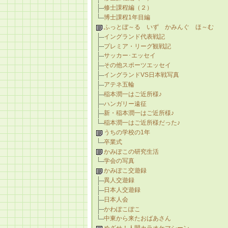
修士課程編（２）
博士課程1年目編
ふっとぼ～る いず かみんぐ ほ～む
イングランド代表戦記
プレミア・リーグ観戦記
サッカー･エッセイ
その他スポーツエッセイ
イングランドVS日本戦写真
アテネ五輪
稲本潤一はご近所様♪
ハンガリー遠征
新・稲本潤一はご近所様♪
稲本潤一はご近所様だった♪
うちの学校の1年
卒業式
かみぽこの研究生活
学会の写真
かみぽこ交遊録
異人交遊録
日本人交遊録
日本人会
かわぽこぽこ
中東から来たおばあさん