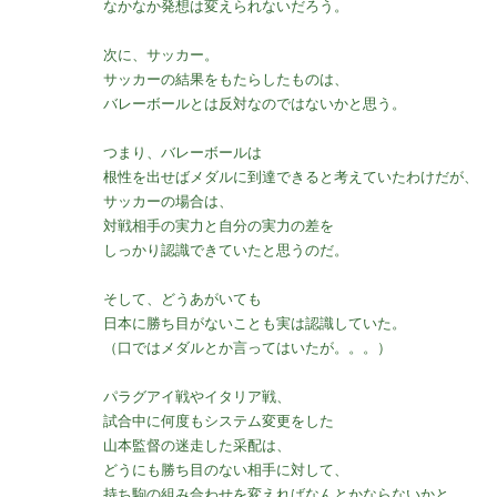
なかなか発想は変えられないだろう。
次に、サッカー。
サッカーの結果をもたらしたものは、
バレーボールとは反対なのではないかと思う。
つまり、バレーボールは
根性を出せばメダルに到達できると考えていたわけだが、
サッカーの場合は、
対戦相手の実力と自分の実力の差を
しっかり認識できていたと思うのだ。
そして、どうあがいても
日本に勝ち目がないことも実は認識していた。
（口ではメダルとか言ってはいたが。。。）
パラグアイ戦やイタリア戦、
試合中に何度もシステム変更をした
山本監督の迷走した采配は、
どうにも勝ち目のない相手に対して、
持ち駒の組み合わせを変えればなんとかならないかと