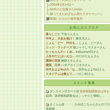
めざせ！人間カラオケマシーン
2004年3月14日ー
NHKのど自慢 in London
帰ってきためざせ人間カラオケマシーン
間違いだらけの留学案内
お気に入りブログ
暮らしごと
千佳りんさん
中年よ、大志を抱け！
断言児さん
じょん・どー PhDを…
じょん・どーさん
エッジ・ランナーズ
猫ジャラしマスターさん
かっちゃんの～１歩…
katsuchan55さん
人生やだとはいえな…
やだやだもんさん
講師の花道
教師Ａさんさん
愛国、日本
パボアホイジオタさん
田中およよNo2の「な…
田中およよNo2さん
スタジアムは燃えて…
バロン82さん
コメント新着
ダンスインザダーク@
政府税制調査会は何を
結局、政府税制調査会はこっそりと増税し…
まくらん@
・・・
かみぽこちゃんさんのブロ
泉政権…