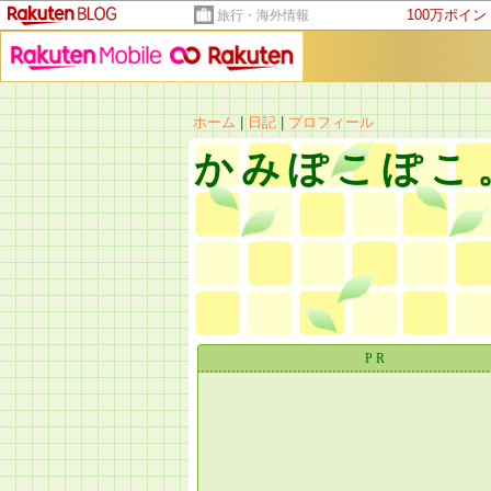
100万ポイ
旅行・海外情報
ホーム
|
日記
|
プロフィール
かみぽこぽこ
PR