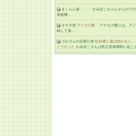
まくらん@
・・・
かみぽこちゃんさんのブロ
泉政権…
タカダ@
アクセス数
アクセス数には、アン
録して放…
ゴルゴムの仕業だ@
狂信者に薬は効かない…
こうなった
かみぽこさんは民主党崩壊時に起こ