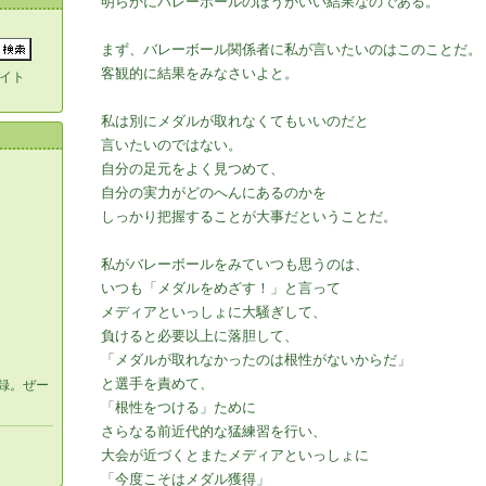
明らかにバレーボールのほうがいい結果なのである。
まず、バレーボール関係者に私が言いたいのはこのことだ。
客観的に結果をみなさいよと。
イト
私は別にメダルが取れなくてもいいのだと
言いたいのではない。
自分の足元をよく見つめて、
自分の実力がどのへんにあるのかを
しっかり把握することが大事だということだ。
私がバレーボールをみていつも思うのは、
いつも「メダルをめざす！」と言って
メディアといっしょに大騒ぎして、
負けると必要以上に落胆して、
「メダルが取れなかったのは根性がないからだ」
と選手を責めて、
録。ぜー
「根性をつける」ために
さらなる前近代的な猛練習を行い、
大会が近づくとまたメディアといっしょに
「今度こそはメダル獲得」