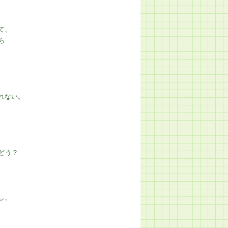
て、
ら
れない。
どう？
し、