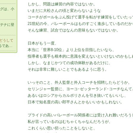
しかし、問題は練習の内容ではないか。
グは、小
いまだに大松さんの頃と変わらないような
コーチがボールをぶん投げて選手を転がす練習をしていたっ
21世紀の今、バレーボールはものすごく進歩しているのだか
テナに登
そんな練習、試合ではなんの意味もないではないか。
どうして
日本がもう一度、
るであ…
本当に「世界8-10位」より上位を目指したいなら、
指導者も選手も根本的に意識を変えないといけないのかもし
しかし、なまじかつての成功体験があるだけに、
それは非常に難しいことでもあるように思う。
いっそのこと、外人監督と外人コーチを招聘したらどうか。
セリンジャー監督に、ヨーコ･ゼッターランド･コーチなんて
あるいはロシアからカルポリさんを引き抜いてもいいし、
日本で知名度の高い郎平さんとかもいいかもしれない。
プライドの高いバレーボール関係者には受け入れ難いだろう
私が言っているのはむちゃくちゃなんだろうが、
これくらい思い切ったことをしないと、