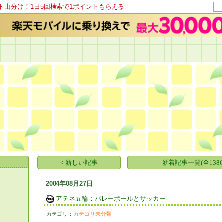
ント山分け！1日5回検索で1ポイントもらえる
。
< 新しい記事
新着記事一覧(全1386
2004年08月27日
アテネ五輪：バレーボールとサッカー
カテゴリ：
カテゴリ未分類