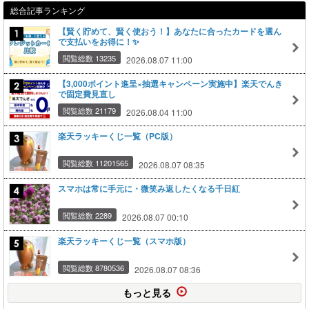
総合記事ランキング
【賢く貯めて、賢く使おう！】あなたに合ったカードを選ん
で支払いをお得に！✨
閲覧総数 13235
2026.08.07 11:00
【3,000ポイント進呈×抽選キャンペーン実施中】楽天でんき
で固定費見直し
閲覧総数 21179
2026.08.04 11:00
楽天ラッキーくじ一覧（PC版）
閲覧総数 11201565
2026.08.07 08:35
スマホは常に手元に・微笑み返したくなる千日紅
閲覧総数 2289
2026.08.07 00:10
楽天ラッキーくじ一覧（スマホ版）
閲覧総数 8780536
2026.08.07 08:36
もっと見る