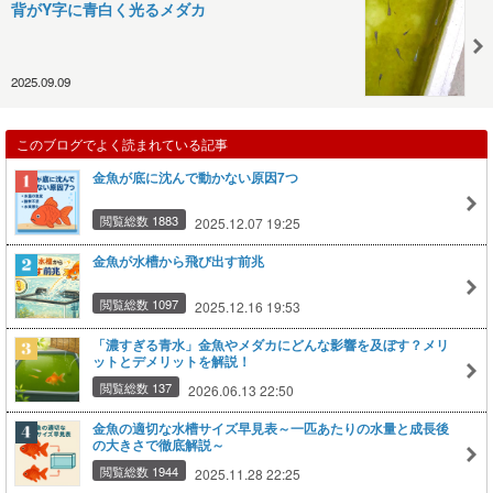
背がY字に青白く光るメダカ
2025.09.09
このブログでよく読まれている記事
金魚が底に沈んで動かない原因7つ
閲覧総数 1883
2025.12.07 19:25
金魚が水槽から飛び出す前兆
閲覧総数 1097
2025.12.16 19:53
「濃すぎる青水」金魚やメダカにどんな影響を及ぼす？メリ
ットとデメリットを解説！
閲覧総数 137
2026.06.13 22:50
金魚の適切な水槽サイズ早見表～一匹あたりの水量と成長後
の大きさで徹底解説～
閲覧総数 1944
2025.11.28 22:25