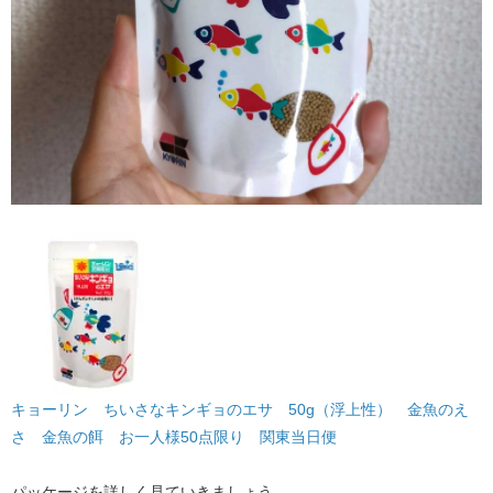
キョーリン ちいさなキンギョのエサ 50g（浮上性） 金魚のえ
さ 金魚の餌 お一人様50点限り 関東当日便
パッケージを詳しく見ていきましょう。