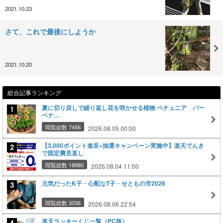
2021.10.23
さて、これで最後にしようか
2021.10.20
総合記事ランキング
夏に切り戻しで繰り返し花を咲かせる植物 ペチュニア バー
ベナ…
閲覧総数 7456
2026.08.05 00:00
【3,000ポイント進呈×抽選キャンペーン実施中】楽天でんき
で固定費見直し
閲覧総数 18980
2026.08.04 11:00
元気だったK子・心配なT子・せともの市2026
閲覧総数 3036
2026.08.06 22:54
楽天ラッキーくじ一覧（PC版）