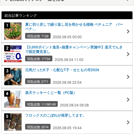
総合記事ランキング
夏に切り戻しで繰り返し花を咲かせる植物 ペチュニア バー
ベナ…
閲覧総数 7128
2026.08.05 00:00
【3,000ポイント進呈×抽選キャンペーン実施中】楽天でんき
で固定費見直し
閲覧総数 17734
2026.08.04 11:00
元気だったK子・心配なT子・せともの市2026
閲覧総数 2771
2026.08.06 22:54
楽天ラッキーくじ一覧（PC版）
閲覧総数 11198149
2026.08.04 09:38
フロックスのこぼれが発芽してます。
閲覧総数 2074
2026.08.05 19:44