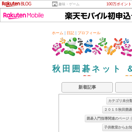
100万ポイン
趣味・ゲーム
ホーム
|
日記
|
プロフィール
秋田囲碁ネット 
新着記事
カテゴリ未分
２０１５秋田囲
囲碁入門指導関連のページ
子供教室からお