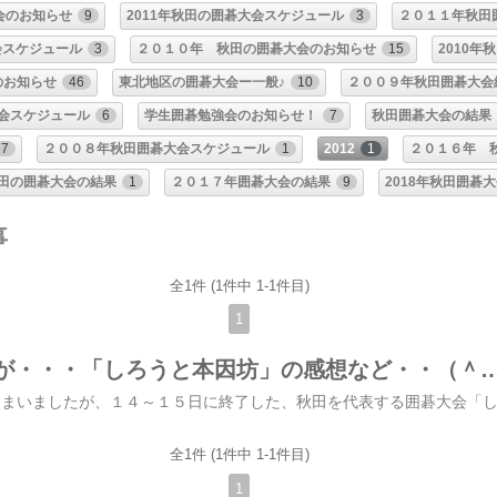
会のお知らせ
9
2011年秋田の囲碁大会スケジュール
3
２０１１年秋田
会スケジュール
3
２０１０年 秋田の囲碁大会のお知らせ
15
2010年
のお知らせ
46
東北地区の囲碁大会ー一般♪
10
２００９年秋田囲碁大会
大会スケジュール
6
学生囲碁勉強会のお知らせ！
7
秋田囲碁大会の結果
7
２００８年秋田囲碁大会スケジュール
1
2012
1
２０１６年 
田の囲碁大会の結果
1
２０１７年囲碁大会の結果
9
2018年秋田囲碁
事
全1件 (1件中 1-1件目)
1
遅くなりましたが・・・「しろうと本因坊」の感想
全1件 (1件中 1-1件目)
1