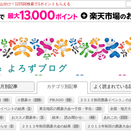
ト山分け！1日5回検索で1ポイントもらえる
＆ よろずブログ
月別記事
カテゴリ別記事
よく読まれている
類
46
☆囲碁☆
266
PIKAGO
56
２０１５秋田囲碁イベント」の
碁イベントの結果
1
東北地区の囲碁大会ー子供・学生♪
20
全国・地方大
6
おススメ囲碁本♪
3
絵本♪ 読み聞かせ♪
46
あれこれ
233
知らせ
3
２０１２年秋田囲碁大会の結果
20
２０１２年秋田の囲碁大会