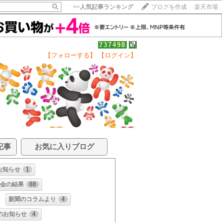
>>
人気記事ランキング
ブログを作成
楽天市場
737498
【フォローする】
【ログイン】
記事
お気に入りブログ
お知らせ
1
会の結果
88
新聞のコラムより
4
のお知らせ
4