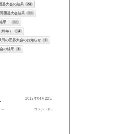
囲碁大会の結果
24
秋田囲碁大会結果
32
結果！
33
（昨年）
14
秋田の囲碁大会のお知らせ
1
大会の結果
1
など・・（＾＾）
2012年04月22日
早くも１週間過ぎてしまいましたが、１４～１５日に終了した、秋田を代表する囲碁大会「しろうと本因坊は今回が６０回目という伝統ある大会。記録係の時と違い、２日間ゆっくりと観戦することが出来ました (^-^)いやはや１回戦から早くも混戦模様で、２回戦、３回戦と進行するほど先の読めない展開でした。まず昨年上位のシード陣がベスト４に残れないという事だけでも乱戦を感じさせます。予選Ａ組の柴田五段は３連勝で４回戦に高橋理論七段と対局、Ｄ組の真壁五段も３連勝で今井六段と対局しましたが、それぞれ敗退。残念ながら、柴田五段と真壁五段は、リーグ２位にはなれませんでした。スイス方式では、自分の対局相手の点数（勝ち星）を背負うため連勝しても必ずしも２位になれない場合がでてきます。予選Ｂ・Ｃ組は、３連勝同士で加藤五段が籾山五段格と、市川五段は齊藤六段と対戦しこの２組はそのまま４名が１位・２位でおさまりました。今大会は、昨年から活躍のめざましい若手やベテラン勢もなぜか黒星をつけ・・・・特に、３回戦の熊地五段と籾山五段格の時間いっぱいのコウ争いはギャラリーもものすごかったです。。。結果は半目勝負（囲碁コワ～い。。。）上位３名に秋田地区の選手がいないという状態を初めてみたような気がします。あららら。。。。。来年の秋田地区予選はレベル高そう・・・ですね (^▽^;)選抜クラスの面々がぞろぞろ予選に出てきます ｸﾙｩ━━━(ﾟ∀ﾟ；)━━━！！また今大会、選抜で「さきがけ棋戦」に復活してきた県トップクラスの実力を持つ槇尾六段の参戦が無かったのも非常に残念でした 初夏に予定されている「東北６県囲碁大会」の出場選手の人選がかかる大会なだけに注目度も高いんですよね～「選抜囲碁大会」と、この「しろうと本因坊戦」の上位者を軸に選手が選ばれるわけですが、果たしてどんなメンバー構成になるのか・・・今年は秋田県開催なので、観戦が楽しみ～～～おそらくtengen一家には記録取りの仕事は来ないと思うので、じっくり観戦できそうです┐(￣▽￣）┌ ここで・・・毎年恒例の選手の年齢層くらべ～～～ズバリ！！ 今年の平均年齢は６３歳 (^.^)b （６４名合計４０４０歳・・・）なんと・・・１０代～４０代が５名だけ。 １０代 １ ５０代 １３ ２０代 １ ６０代 ２４ ３０代 ２ ７０代 １９ ４０代 １ ８０代 ３ 最年少は１７歳、最高齢は８９歳 (☆｡☆) 女性は２０代の柴田五段１名。年齢問わず楽しめるのが囲碁の良いところ。。。とはいえ、もっと若い世代にも興味を持ってもらいたい！と、思うtengenです。 次回は、５月のPIKAGO囲碁大会のお知らせと、初夏の秋田の囲碁大会スケジュールをアップ致します ← にほんブログ村に参加中 よろしかったらポチッと m(_ _)m
コメント(0)