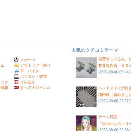
人気のクチコミテーマ
模型やってる人、
スポーツ
ーム
アウトドア・釣り
有井製作所 ＨＯ
Ｖ
車・バイク
(2026-08-06 05:44:
パソコン・家電
ミック
そのほか
外情報
すべてのジャンル
ハンドメイドが好
楕円底、編みまし
(2026-08-06 23:57:
ゲーム日記
「Venefica-ウ
(2026-08-06 23:38: