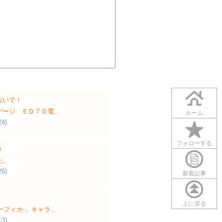
おいで！
ゲージ ＥＤ７０電…
ホーム
24)
フォローする
き
た。
26)
新着記事
上に戻る
ィネーフィカ-」キャラ…
13)