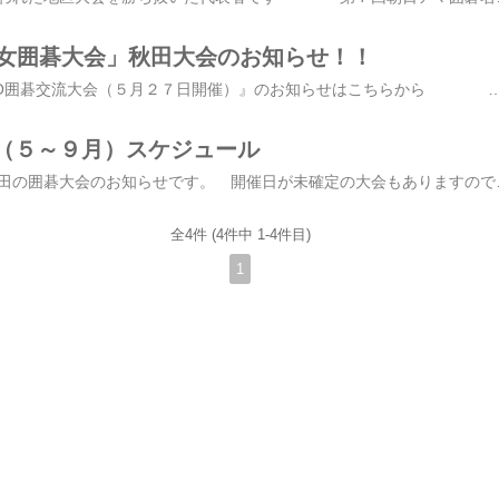
少女囲碁大会」秋田大会のお知らせ！！
『第４回PIKAGO囲碁交流大会（５月２７日開催）』のお知らせはこちらから http://plaza.rakuten.co.jp/kiraigo/diary/201205090000/ 「第33回少年少女囲碁大会」 参加者募集要項 日時・会場6月3日（日）秋田市御所野堤台1の2の1、さきがけ印刷センターへ午前9時まで集合正午終了予定部門全国大会予選の部＝小学生の部と中学生の部の2部門。変則リーグとし、それぞれの優勝・準優勝者には全国大会の出場権を 与える段級位認定の部＝申告段級による置き碁とし、成績によって段級位を認定する参加資格18級以上の棋力を持つ小中生参加料1人500円（当日納付）全国大会7月31日、8月1日の両日、東京・市谷の日本棋院で開催申し込みはがきに住所、氏名、電話番号、生年月日、学校名、学年、出
（５～９月）スケジュール
これから行われる秋田の囲碁大会のお知らせです。 開催日が未確定の大会もありますので、順次追加していく予定です。 今年は子供大会が個人・団体戦が１週間違いで行われ、６月は大会ラッシュですね。 『秋田囲
全4件 (4件中 1-4件目)
1