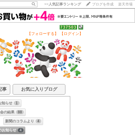
>>
人気記事ランキング
ブログを作成
楽天市場
737503
【フォローする】
【ログイン】
記事
お気に入りブログ
お知らせ
1
会の結果
88
新聞のコラムより
4
のお知らせ
4