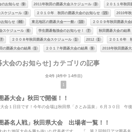
会のお知らせ
9
2011年秋田の囲碁大会スケジュール
3
２０１１年秋田
会スケジュール
3
２０１０年 秋田の囲碁大会のお知らせ
15
2010年
のお知らせ
46
東北地区の囲碁大会ー一般♪
10
２００９年秋田囲碁大会
大会スケジュール
6
学生囲碁勉強会のお知らせ！
7
秋田囲碁大会の結果
7
２００８年秋田囲碁大会スケジュール
1
2012
1
２０１６年 
田の囲碁大会の結果
1
２０１７年囲碁大会の結果
9
2018年秋田囲碁
碁大会のお知らせ] カテゴリの記事
全4件 (4件中 1-4件目)
1
囲碁大会』秋田で開催！！
囲碁名人戦」秋田県大会 出場者一覧！！
昨日、県内各地で行われた地区大会を勝ち抜いた代表者です 『 第７回朝日アマ囲碁名人戦」秋田県大会 』 ５月２０日（日）開催 出場者一覧（敬称略・名前は新聞掲載順） 地区 前年優勝シード 高橋新一郎 秋田市 今井恃己五郎 