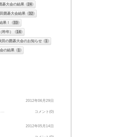
囲碁大会の結果
24
秋田囲碁大会結果
32
結果！
33
（昨年）
14
秋田の囲碁大会のお知らせ
1
大会の結果
1
2012年06月29日
３０日は東北６県囲碁大会１日目です！今年の会場は秋田県「さとみ温泉」６月３０日 午後２時～１・２回戦７月１日 午前８時半～３・４・５回戦もちろん、観戦自由 参加選手一覧（新聞掲載順）（ ）は年齢 県名 大将 副将 先鋒 秋田 高橋新一郎（３４） 高橋理論（４３） 熊地洋行（３１） 青森 對馬敬聡（４０） 佐々木宏文（５７） 古川元（２９） 岩手 小林公郎（５７） 清島萌永（２５） 簡 聡（４８） 宮城 西方誠（３８） 大城宏友（２３） 笠原嘉洋（６９） 山形 太田尚吾（２４） 吉岡啓（７５） 樋渡四朗（６３） 福島 敦賀健（６８） 本名将人（６８） 鈴木広幸（６２） 東北を『囲碁で元気に』と、いうことで・・・皆さん、頑張ってくださ～～い ヽ(´▽｀*)ノ 秋田は昨年３位。若手陣、謙虚な気持ちを忘れず、頑張ってほしいものですそれにしても大将戦を制覇している青森の古川六段が先鋒とは、ちょっと驚きました。いろいろ見ごたえがありそうですこの大会は２日間tengenも観戦に出掛けます個人的に応援したい人もいるので、はりきってます（笑） 結果は当日中にアップしますので、お楽しみに～～～ ← にほんブログ村に参加中 よろしかったらポチッと m(_ _)m
コメント(0)
2012年05月14日
石川禎次 槇尾 弘毅 柴田工 柴田綺美 伊藤良助 尾張誠一 中泉俊堯 大仙市・仙北市・仙北郡 佐々木一美 高橋興平 金森孝夫 大館市・北秋田市・北秋田郡 小坂正義 三國徳雄 能代市・山本地区 岸部承道 渡辺金敏 安岡明雄 由利本荘市・にかほ市 佐々木法明 籾山剛 前田茂幸 佐々木公 須貝直樹 湯沢市・雄勝郡 珍田春雄 宮原圭吾 藤原六郎 横手市・平鹿地区 柏木昭 伊藤正 杉田俊生 男鹿市・潟上市・南秋田郡 真壁江田男 小林多樹也 鹿角市・鹿角郡 中島良男 菅原忠 計３２名で、全国大会の切符を争います 場所は秋田囲碁センター・９時半対局開始・観戦自由です。 また、当日結果速報をアップ致します 前日記で、「PIKAGO交流囲碁大会」「少年少女囲碁大会」の募集概要を アップ済みです！！ そちらもご覧下さいませ～～ ← にほんブログ村に参加中 よろしかったらポチッと m(_ _)m