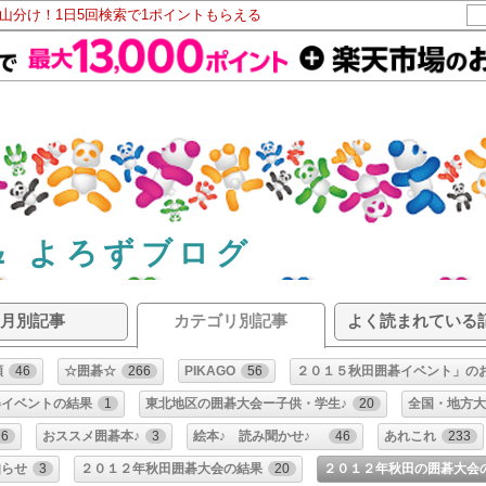
ト山分け！1日5回検索で1ポイントもらえる
＆ よろずブログ
月別記事
カテゴリ別記事
よく読まれている
類
46
☆囲碁☆
266
PIKAGO
56
２０１５秋田囲碁イベント」の
碁イベントの結果
1
東北地区の囲碁大会ー子供・学生♪
20
全国・地方大
6
おススメ囲碁本♪
3
絵本♪ 読み聞かせ♪
46
あれこれ
233
知らせ
3
２０１２年秋田囲碁大会の結果
20
２０１２年秋田の囲碁大会