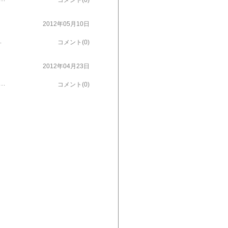
コメント(0)
2012年05月10日
場部門、段級位を明記し保護者署名の上、〒010-8601 秋田市山王臨海町1の1、秋田魁新報社事業局企画事業部（TEL018・888・1857）少年少女囲碁大会係へ締め切り5月23日（水）必着 まずはお知らせまで ← にほんブログ村に参加中 よろしかったらポチッと m(_ _)m
コメント(0)
2012年04月23日
碁大会スケジュール』 ５～９月 開催日 大会名 会場 ５月１３日（日） 朝日アマ名人戦 秋田地区予選 秋田囲碁センター ５月２０日（日） 朝日アマ名人戦 全県大会 秋田囲碁センター ５月２７日（日） 秋田テルサ杯 秋田テルサ ５月２７日（日） PIKAGO囲碁大会 秋田大学 手形キャンパス ６月２４日（日） 全日本アマ本因坊戦 秋田囲碁センター ８月１９日（日） 世界アマ日本代表戦 秋田大会 秋田囲碁センター ９月１日（土） 全県団体対抗囲碁大会 秋田JAビル 『子供囲碁大会』 開催日 大会名 会場 ６月３日（日） 少年少女囲碁大会 さきがけ印刷センター ６月１０日（日） 小中学生囲碁団体戦 秋田囲碁センター ← にほんブログ村に参加中 よろしかったらポチッと m(_ _)m まずはお知らせまで
コメント(0)