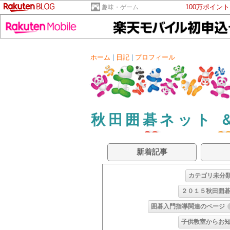
100万ポイン
趣味・ゲーム
ホーム
|
日記
|
プロフィール
秋田囲碁ネット 
新着記事
カテゴリ未分
２０１５秋田囲
囲碁入門指導関連のページ
子供教室からお