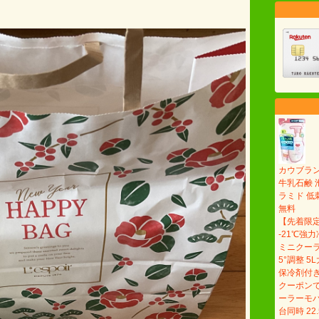
カウブランド
牛乳石鹸 
ラミド 低刺
無料
【先着限定
-21℃強力
ミニクーラ
5°調整 
保冷剤付き
クーポンで4
ーラーモバ
台同時 2