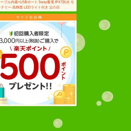
ーブル内蔵+USBポート 5way蓄電 IPX7防水 モ
テリー 高輝度 LEDライト付き 父の日
サイド自由欄