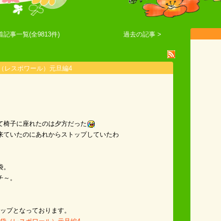
着記事一覧(全9813件)
過去の記事 >
袋（レスポワール）元旦編4
て椅子に座れたのは夕方だった
来ていたのにあれからストップしていたわ
袋。
チ～。
値段アップとなっております。