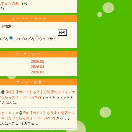
れて日々の事。
(76)
13)
キーワードサーチ
ード検索
ログ内
このブログ内
ウェブサイト
バックナンバー
2026.05
2026.04
2026.03
コメント新着
ん
@
Re[1]:【ポチ！】もうすぐ閉店のシフォンケ
ェららスイーツ）(02/12)
ｙｕｋｋｏｙｕｋｋ
こんばんは…
ｏｙｕｋｋｏ
@
Re:【ポチ！】もうすぐ閉店のシ
キ（カフェららスイーツ）(02/12)
きゃっく
んは～(*´ω｀) カフェ…