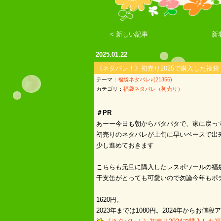
< 新しい記事
新
2025.01.22
《ネタバレ！》初売り2025で購入した福
テーマ：
福袋ネタバレ♪(21356)
カテゴリ：
福袋ネタバレ（初売り）
＃PR
あーー今日も朝からバタバタで、家に戻っ
初売りのネタバレが上旬に早いペースで出
少し進めておきます
こちらも元旦に購入したレスポワールの福
干支缶がとっても可愛いので勿論今年もポ
1620円。
2023年までは1080円。2024年からお