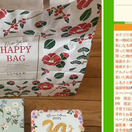
カテゴリ
食べ物紹
気になる
買った物(
買った物(
福袋ネタ
福袋ネタ
グルメレポ
届いた商
ふるさと
福袋情報
(
スーパー
PR 限
PR 限
子育て日
手作りお
ベーグル
(
歯医者・
楽天情報
(