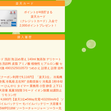
楽天カード
ポイントが4倍貯まる
楽天カード
（クレジットカード）入会で
2,000ポイントプレゼント！
購入履歴
 洗顔 泡 詰め替え 140ml 無添加 デリケート
泡 洗顔料 皮脂 アミノ酸 植物性 ヒアルロン酸 セ
激 4901525010573 つめかえ 詰替え 詰替 送料
クーポン利用で9,116円】 「楽天1位」 冷風機
冷風 冷風扇 左右90° 自動首振り 冷風器 1秒冷却
ー ひんやり タイマー 業務用 小型 静音 上下11
5L大容量 風量3段階 3モード イオン除菌 結露防止
 リモコン付
,680円【楽天1位●5Way充電+63200mAh】 ソ
イルバッテリー モバイルバッテリー 大容量 6
2.5W/PD18W ソーラーチャージャー ソーラー充