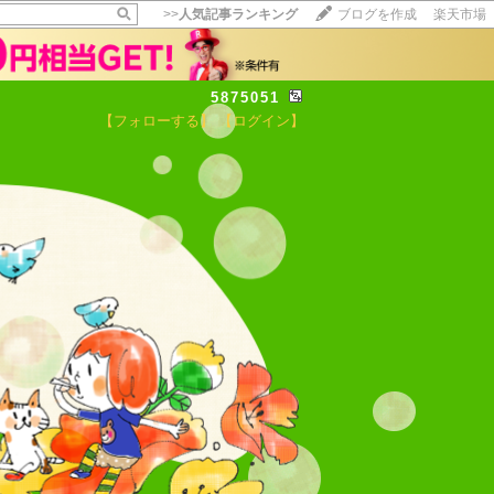
>>
人気記事ランキング
ブログを作成
楽天市場
5875051
【フォローする】
【ログイン】
【毎日開催】
15記事にいいね！で1ポイント
10秒滞在
いいね!
--
/
--