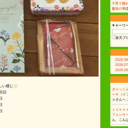
子育て離
趣味の事
(
▼キーワ
楽天ブ
2026.08
2026.07
2026.06
しい感じ
きゃっく
31日
ーキ（カフ
4日
ｏさんへ 
日
ｙｕｋｋ
日
フォンケー
ん、こんば