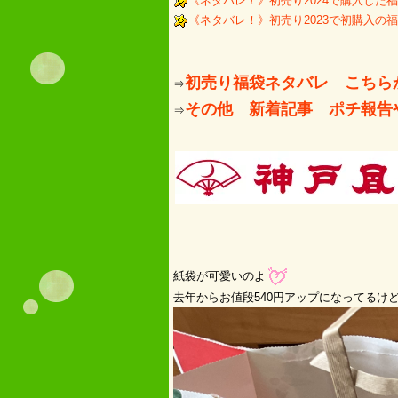
《ネタバレ！》初売り2024で購入した
《ネタバレ！》初売り2023で初購入の
初売り福袋ネタバレ こちら
​⇒
その他 新着記事 ポチ報告
⇒
紙袋が可愛いのよ
去年からお値段540円アップになってるけ