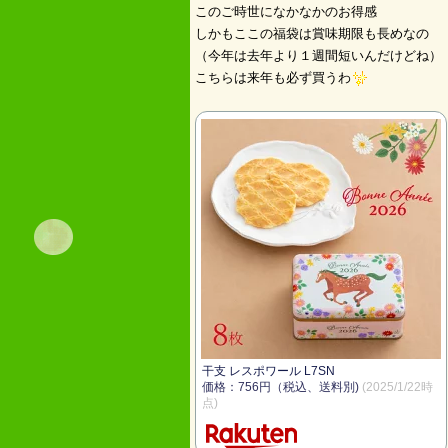
このご時世になかなかのお得感
しかもここの福袋は賞味期限も長めなの
（今年は去年より１週間短いんだけどね）
こちらは来年も必ず買うわ
干支 レスポワール L7SN
価格：756円（税込、送料別)
(2025/1/22時
点)