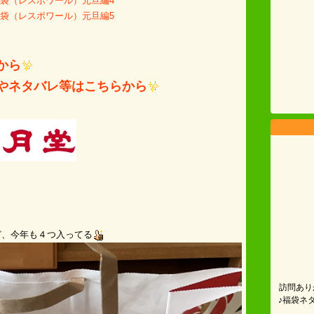
福袋（レスポワール）元旦編4
福袋（レスポワール）元旦編5
から
やネタバレ等はこちらから
ど、今年も４つ入ってる
訪問あり
♪福袋ネ