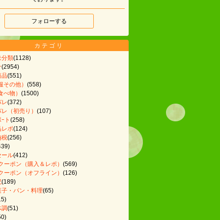
フォローする
カテゴリ
未分類
(1128)
介
(2954)
商品
(551)
服その他）
(558)
食べ物）
(1500)
バレ
(372)
バレ（初売り）
(107)
ｰト
(258)
品レポ
(124)
納税
(256)
439)
セール
(412)
定クーポン（購入＆レポ）
(569)
定クーポン（オフライン）
(126)
記
(189)
菓子・パン・料理
(65)
15)
体調
(51)
50)