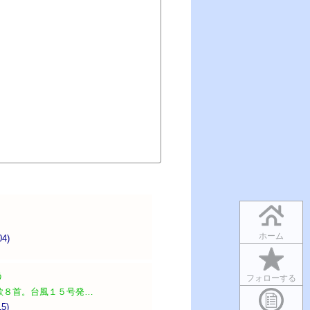
ホーム
04)
う
フォローする
歌８首。台風１５号発…
15)