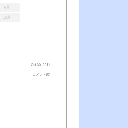
6月
12月
Oct 30, 2011
すっかりブログご無沙汰ですが、今日は皆様にご報告。名古屋の駅前の”ウィンクあいち”にて、「癒しのカーニバル！」というスピリチュアルイベント主催のメンバーの一人になりました。告知はすっかり遅ればせですが、日時：２０１１年１１月１３日（日） １１：００～１９：００で、もちろん☆☆入場無料☆☆です。１０～２０名くらいのヒーラーさんやカウンセラーさん達が集まって、様々なジャンルでの癒しを行うというもの。もちろん自分も参加します。自分としては、オーラと過去世のリーディングとカウンセリングを行う予定。こういうイベントをして、人が集まってくれるって本当に幸せなことだな、と思う。っていうのは、企画でいろいろ話をしていると、色んなヒーラーさんがいて、そのお話を聞くだけでも結構楽しい。こんな人たちなら、きっとみんなも癒されるだろうなぁーと思うし、そういう光の中にいるだけで、気持ちよくなりそう。ということで、詳細は、こちらから見てください。http://ameblo.jp/iyashi-carnival/entry-10984992096.html皆様とお会いできるの楽しみにしています
コメント(0)