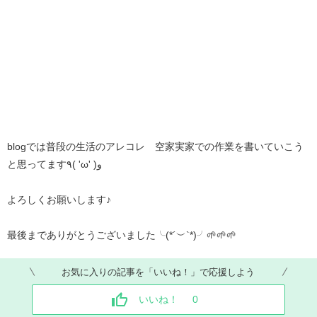
blogでは普段の生活のアレコレ 空家実家での作業を書いていこう
と思ってます٩( 'ω' )و
よろしくお願いします♪
最後までありがとうございました╰(*´︶`*)╯🌱🌱🌱
お気に入りの記事を「いいね！」で応援しよう
いいね！
0