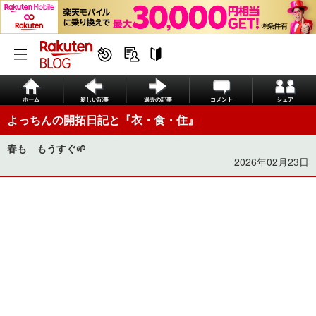
ホーム
新しい記事
過去の記事
コメント
シェア
よっちんの開拓日記と『衣・食・住』
春も もうすぐ🌱
2026年02月23日