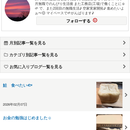
月無職でのんびり生活後 また工務店(工場)で働くことに☺️
🌱 で、また2回目の無職生活♪ 空家実家開拓♪ 進めたいよ
ぉ〜😊 マイペースで🌱がんばります♪
フォローする
月別記事一覧を見る
カテゴリ別記事一覧を見る
お気に入りブログ一覧を見る
鮭 食べたい🐟
2026年02月07日
お金の勉強はじめました☺️