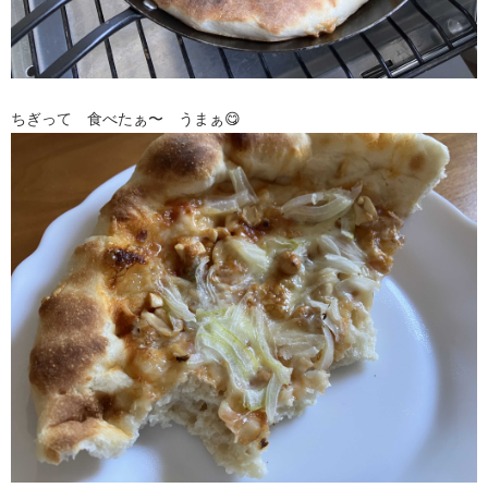
ちぎって 食べたぁ〜 うまぁ😋