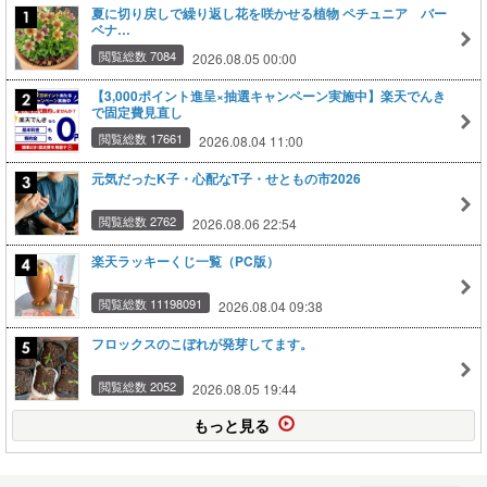
夏に切り戻しで繰り返し花を咲かせる植物 ペチュニア バー
ベナ…
閲覧総数 7084
2026.08.05 00:00
【3,000ポイント進呈×抽選キャンペーン実施中】楽天でんき
で固定費見直し
閲覧総数 17661
2026.08.04 11:00
元気だったK子・心配なT子・せともの市2026
閲覧総数 2762
2026.08.06 22:54
楽天ラッキーくじ一覧（PC版）
閲覧総数 11198091
2026.08.04 09:38
フロックスのこぼれが発芽してます。
閲覧総数 2052
2026.08.05 19:44
もっと見る