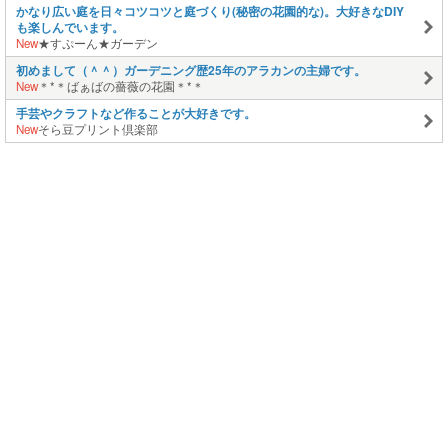
かなり広い庭を日々コツコツと庭づくり(秘密の花園的な)。大好きなDIY
も楽しんでいます。
New
★すぷーん★ガーデン
初めまして（＾＾）ガーデニング歴25年のアラカンの主婦です。
New
＊*＊ばぁばの薔薇の花園＊*＊
手芸やクラフトなど作ることが大好きです。
New
そら豆プリント倶楽部
このページの上に戻る
メニュー
新規登録
日記を書く
公式X
公式facebook
サービストップ
ブログランキング