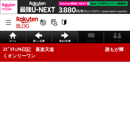
ホーム
新しい記事
過去の記事
コメント
シェア
ｽﾋﾟﾘﾁｭｱﾙ日記 喜楽天道 誰もが輝
くオンリーワン