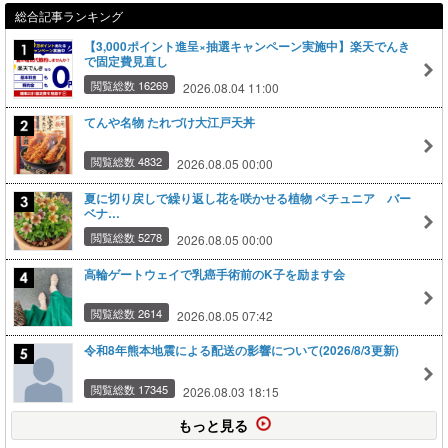
総合記事ランキング
【3,000ポイント進呈×抽選キャンペーン実施中】楽天でんき
で固定費見直し
閲覧総数 16269
2026.08.04 11:00
てんや名物 たれづけ大江戸天丼
閲覧総数 4832
2026.08.05 00:00
夏に切り戻しで繰り返し花を咲かせる植物 ペチュニア バー
ベナ…
閲覧総数 5278
2026.08.05 00:00
高輪ゲートウェイで乳癌手術前のK子を励ます会
閲覧総数 2614
2026.08.05 07:42
令和8年熊本地震による配送の影響について(2026/8/3更新)
閲覧総数 17345
2026.08.03 18:15
もっと見る