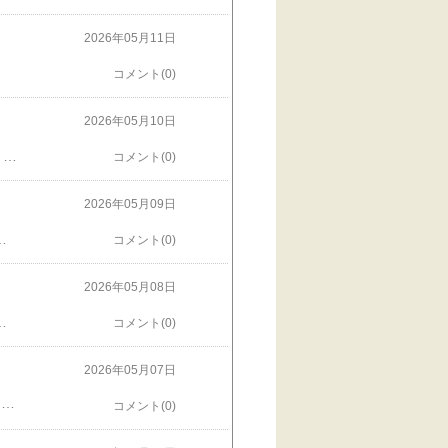
2026年05月11日
コメント(0)
2026年05月10日
ご飯作る以外、どろ〜っとしてました…夫は娘たちに誘われて(おサイフともいう)、カフェに。幸せそうで、よかったね❤️
コメント(0)
2026年05月09日
ろうかと。ご近所のハワイアンカフェとか、実は野の花が咲き乱れてる某ショッピングセンターの駐車場の裏とか、いいお天気に誘われて行って参りました。楽しいね〜❣️どうみても、ハワイの街角でしょ？ここに人形を合成する‼️
コメント(0)
2026年05月08日
もないから、どこかで買ってきて…と、気づいたら本末転倒なことを考えてました。ないない、廃物利用のつもりだったんだから、材料買ってまでは作りませんよ。でも、コットンのワンピースとか、絶対今後使わないであろう敷シーツとか、ざいりょうはいっぱい。お布団じゃなくても、キルトは作れそう。簡単にカットできる大きなパターンで、また作ってみようかな。
コメント(0)
2026年05月07日
5月の朝。五月晴れ。夫が帰ってくるまで、あと数週間。現地での残務整理が終わり次第、引越しです。で、その先は、実は今と同じ遠隔地の職場に通勤…え、それって、今まで月曜または休み明けの朝だけだった早起きと送り出し頑張れ、毎日になるってこと⁉️「以前と変わらないでしょ。お弁当はいらないから、ちょっと楽じゃないかな」と、夫は笑顔。まあ確かに…単身赴任する前も、片道1時間半はかかる職場に、激務ゆえに朝6時出発、お帰りは終電だったり、終電後のタクシーで午前2時だったりと言うめちゃくちゃな生活だったからなあ…あれに比べれば、今の職場は定刻に終われる分、帰宅も8時くらいだろうし、マシか…どうなんだろ。複雑。
コメント(0)