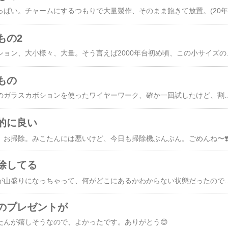
もの2
きれいなガラスのカボション、大小様々、大量。そう言えば2000年台初め頃、この小サイズ
もの
あらきれい。メキシコのガラスカボションを使ったワイヤーワーク、確か一回試したけど、割と指の力が必要で、痛くてやめたんでした。(とりあえずお試しで買ったワイヤーは使い切った。完成品10個はその成果)。。。これどうしよう。ストラップでも付けて、バッグに飾るか。その前に、ワイヤーからガラスが抜け落ちないよう、接着しないとね。邪道
的に良い
、お掃除。みこたんには悪いけど、今日も掃除機ぶんぶん。ごめんね〜❣
除してる
なんかつくつくの材料が山盛りになっちゃって、何がどこにあるかわからない状態だったので、昨日から思い切って大掃除してます。ちょうど夫が帰ってくる時に、大きな棚や作業台を持って帰ってくれるそうなので、きっと不用品を整理したら、すっごく使い
のプレゼントが
たんが嬉しそうなので、よかったです。ありがとう😊