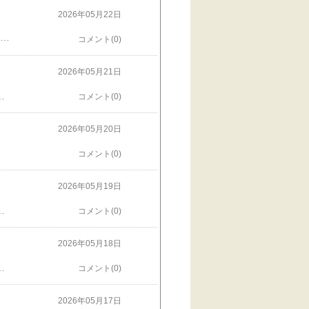
2026年05月22日
ィクトリアンなアップリケ作ってみた。なんか思ったよりいい⁉️この人、いいところのお嬢っぽいね。都会育ち、知的で、流される人生はイヤって思ってそうな若い女性。若草物語のジョーだな。ジョーの肖像。ヴィクトリアンなトートバッグ作ろうっと。以前やってたスクラップブックキルトは、目的が定まってなくて飽きちゃったんだけど、キャラが立つといいね。再開しようかな。
コメント(0)
2026年05月21日
個性的なペンダントにするのがいいかも。またやってみます❣️
コメント(0)
2026年05月20日
コメント(0)
2026年05月19日
生活です。頑張るぞ❣️なんか毎日、暑いですね〜あっという間に、春の花みコたちから、夏のうみ((海)コンコンにバトンタッチだ〜ご近所のなかなかすごいハワイアンカフェ周辺にて。素敵な写真になりました❤️
コメント(0)
2026年05月18日
月間、伸ばし続けました。前髪が目に入って痛いので、おでこ全開のポンパドールもどきにして耐えました。そして今日。かけてもらったはいいけれど、やっぱりね、カールした前髪の先がおでこに微妙に触れるのが鬱陶しくて、またポンパドールに戻ってます。。。数日すれば、きっと慣れるよね。それまで我慢だわ。すごく可愛い格好で寝てたみこたん❤️
コメント(0)
2026年05月17日