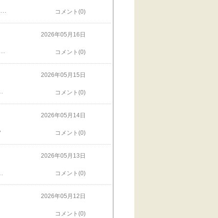
デコパージュのお花いっぱい。チャームにするつもりで大量製作、そのまま飽きて放置。(20年以上、多分…)割ときれいだよね、古色で、そこはかとないヴィクトリア感。デコパージュの糊だと押した時に潰されちゃうので、レジンでもっとガッチリ、壊れないように固めて完成させよう。楽しみ😊
コメント(0)
2026年05月16日
のものを選んで、チェーンつけてネックレス作ってたっけ。それと子供たちの卒業式の時、PTAの依頼で先生方全員に差し上げるプレゼント用にブックカバー作ったんだけど、確か女性用には栞用の紐の先に、これ付けました。きれい〜って喜ばれました。割と役立ってるね〜、また作ろうかな。一生分くらいあるので、老後も遊べそうです☺️
コメント(0)
2026年05月15日
？ もっとちゃんとワイヤーで巻けって？でももうワイヤー残ってないし、このままで置くしかないのよ。すぐ壊れちゃってガッカリするよりは、ちゃんと使えるようにしたいわ。。。このメキシカンガラスカボションは、もう一千個単位で手元にあるので、今後楽しく使えそう。昔はヴィクトリアンなアクセサリー、作ってたっけ。またやろうかしら。
コメント(0)
2026年05月14日
️
コメント(0)
2026年05月13日
やすい作業部屋になります❣️昨日、今日と大袋いっぱいの不用品と紙ごみと段ボールと…いやー、いらない物をよくもこんなに溜め込んだものだ〜。明日も続き。今日はおしまい。掃除機ガンガンかけてるので、みこたんは近寄りません。ごめんね🙏
コメント(0)
2026年05月12日
コメント(0)