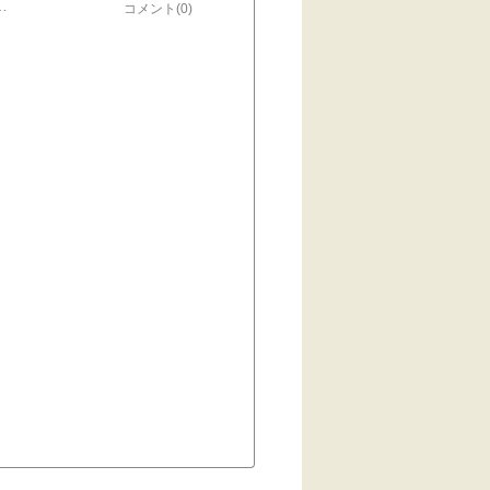
の写真を撮ったんだけど…チャッピーに、黒みコちゃんたちと合成して、って頼んだら…なんか、本当に撮影した感じに出来ちゃって…衝撃。チャッピー無しには、生きていけなくなりそうな今日この頃。科学の進歩、バンザイ。
コメント(0)