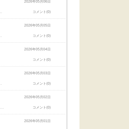
2026年05月06日
すって。洗える素材だったので、すぐに洗濯したのですが…いやー、薄色のジャケットだったので、落ちないね。。。で、けっきょく新調することに。最近通い始めたスポーツジムに行くという娘と一緒に、多摩センター行ってきました。初夏だったわー、いい気候だわー。。。もう1ヶ月もすると、蒸し暑くなるんですね…とっても怖いわ😱
コメント(0)
2026年05月05日
もう一人、仕事のわかる人を入れてあげて〜とずっと思ってました。。。(実はもう一人、店員さんはいたのですが、どうも研修中なのか、一つ一つの書類を全てもう一人に聞きに行っては埋める、本部(?}への確認電話をする段になったら、また「自信ないです、お願いします」と、接客中の人を待ってかけてもらうといった状態で…でもね、その人も頑張ってたからね…なんとも言えませんわ…)まあ、なんとか完了して良かった。みコンコンや黒みコの写真を撮りたい、いいロケーションがいっぱいあったので、今度やってみよう。このベンチに並べるとか、いいよね❤️
コメント(0)
2026年05月04日
コメント(0)
2026年05月03日
いう息子もやってきました。皆、いろいろ頑張ってました。新しい世界が広がっていました。みんな、大人になったんだね〜と感無量。また会おうね❣️
コメント(0)
2026年05月02日
とピンク系統で作りました♪今日帰ってきた寮生活の娘にあげる前に、と広げたら、え、何これ、ワタシのー？とさっそく現れた可愛い子🩷もう一枚分、ブルーとグリーン系統の生地をカットしてあるので、おいおい作ろうと思います。なんか２枚勢いで作ったら、飽きちゃった。。。さあ、忙しいゴールデンウィーク、引越し準備含めて頑張りましょう❣️
コメント(0)
2026年05月01日