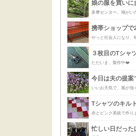
娘の服を買いに
携帯ショップで
３枚目のTシャ
ただいま、製作中❤️
今日は夫の提案
Tシャツのキル
忙しい日だった