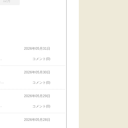
12月
2026年05月31日
くる〜」と脱走。ウェイトなら、うちにも段ボール箱とかあるぞ〜、とパパは嘆いてましたが、まあいいじゃないの。さあ、明日から毎日5時おきの通勤です。夫、どこかで倒れるんじゃないかと心配ですが、本人は「大丈夫、それも運命」…頑張ってくれい…
コメント(0)
2026年05月30日
搬入自体は1時間ちょっとで終わったのですが…今日を迎えるまで、もうすでに生活のサイクルが完璧に回ってる家に、あればいいかもしれないけど基本不要、な家具を収めるため、私、1人ですっごく準備したのです。力仕事もいっぱいしました。結果…股関節も太腿も膝も、全部笑ってます。痛いです。疲れすぎ〜…でもまあ、なんかいい感じにできました。大物はなんとかなったので、あとは段ボールだな。大きなトラックで来て下さいました。とてもご親切で、いい方たちでした。ありがとう😭
コメント(0)
2026年05月29日
もお邪魔だったので、ピアノの上に勢揃い。ダッキーピラミッドだー、このままでもいいな…
コメント(0)
2026年05月28日