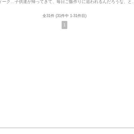
明日からゴールデンウィーク…子供達が帰ってきて、毎日ご飯作りに追われるんだろうな、と大量の食材購入に出かけ、大雨の中、ついでにみコンコンたちの写真用のロケをしようと歩き回り…;なんか大忙しでしたー。でね、場所
全31件 (31件中 1-31件目)
1