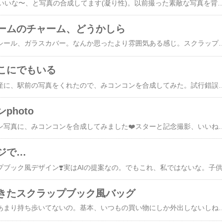
最近、1日1枚出来たらいいな〜、と写真の合成してます(凝り性)。以前撮った素敵な写真を背景に、みコンコンを紛れ込ませるといういたずら。楽しい😃ここは2年くらい前だったか、赤坂の日枝神社。参拝者いっぱいでしたが、鳥居の階段に一瞬誰もいない時間があったので、そこらの人で並んで順番に撮影❤️「すぐ撮りますからね！」、「いいえ、ごゆっくり〜」なんて言いながらもちょっと慌
ームのチャーム、どうかしら
フレームにホログラムシール、ガラスカバー。なんか思ったよ
こにでもいる
娘が柴又に行ったお土産に、駅前の写真をくれたので、みコンコンを合成してみた。試
photo
夫の出張土産のロンドン写真に、みコンコンを合成して
ジで…
きたスクラップブック風バッグ
自分用に作ったけど、あまり持ち歩いてないの。基本、いつもの買い物にしか外出しないしね。ほんのちょっと前までは、夫と謎解き歩きに行く時、嬉しくてオシャレしてバッグも持って行ってたんだ