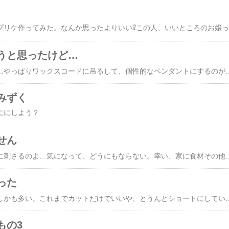
ヴ
うと思ったけど…
ダメだわ、可愛くない…やっぱりワックスコードに吊るして、
みずく
ににしよう？
せん
昨日のパーマがおでこに刺さるのよ…気になって、どうにもならない。幸い、家に食材その他いっぱいの在庫あるので、しばらくはやっていけます。慣れるまで、集中して家の整理しよう。もうすぐ夫の帰還。毎朝5時起き
った
割と固くて立派な髪、しかも多い。これまでカットだけでいいや、とうんとショートにしていましたが、これ、ちょっとでも伸びるとヘルメットなんだよね…と美容師さんと話していて、以前PTAだのなんだのお出かけが多くて色気も多少はあった頃は、パーマしてたじゃないですか、あの頃、割といい感じでしたよ、と言われ、その気になってかけることに。2ヶ
もの3