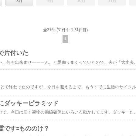
8月
9月
10月
11月
全31件 (31件中 1-31件目)
1
で片付いた
私がどこが痛い、だるい、何も出来ませーーーん、と愚痴りまくっていたので、夫が「大丈夫だよ、休んでな」と、1人フル回転で片付けてくれました♪ やった〜❣️時々、「おーーーーい、若い力ーーー」と呼んでいましたが、娘、「ジム行って、ウェイト上げて
にダッキーピラミッド
明日、夫の引っ越しなので、今日は届く荷物の動線確保にいろいろ動かしてます。ダッキーたち
です🟰もののけ？