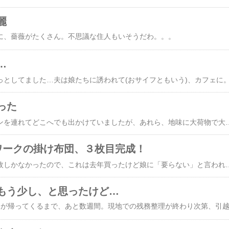
麗
に、薔薇がたくさん。不思議な住人もいそうだわ。。。
…
った
これまでは、みコンコンを連れてどこへでも出かけていましたが、あれら、地味に大荷物で大変なんですよ…最近、写真のコラージュをおぼえて、けっこう自然に作れるようになってきたので、いっそ良き背景になりそうな場所を写して回
ワークの掛け布団、３枚目完成！
古いタオルケットは２枚しかなかったので、これは去年買ったけど娘に「要らない」と言われたニト⚪︎の接触冷感毛布に重ねてみました❤️写真を撮ったあと、くるまってみたらね、これはもう…適度に柔らかく重みがあり、その上肌触りはひんやり、という優れものになりました‼️どうしよう、夫用にもう一枚、同じ毛布買ってきてつくろうかしら、もう材料の古いTシャツ
もう少し、と思ったけど…