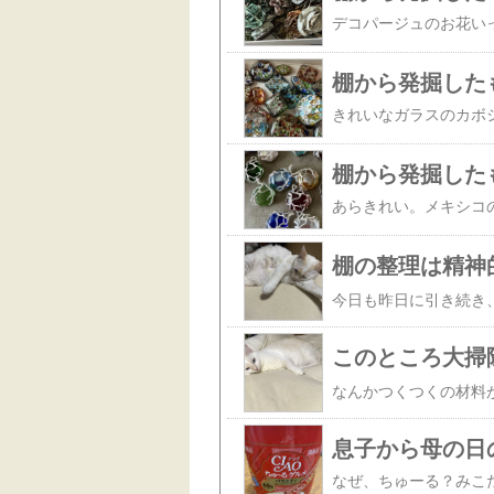
棚から発掘した
棚から発掘した
棚の整理は精神
今日も昨日に引き続き
このところ大掃
息子から母の日
なぜ、ちゅーる？みこ