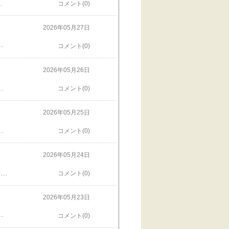
てて、みんななんとか撮れたのでした。懐かしい。あの謎解き、キツかったけど楽しかったな〜、と思い出しながら、みコンコンを立たせました。他にもいっぱいあるの、素敵な場所。思い出を巡っていこうと思います♪
コメント(0)
2026年05月27日
り雰囲気ある感じ。スクラップブックのバッグに飾ろうかな👜
コメント(0)
2026年05月26日
行錯誤の末、サクラさんに「ただいま」って言ってる感じに出来ました❤️楽しい😃
コメント(0)
2026年05月25日
みました❤️スターと記念撮影、いいね、いい旅だね❤️
コメント(0)
2026年05月24日
すごく素敵なスクラップブック風デザイン❣️実はAIの提案なの。でもこれ、私ではないな。子供たちのイメージ、アニメ風じゃなくて、もっとヴィクトリアンにしたい。楽しいねえ。作ってみたいねえ。。。
コメント(0)
2026年05月23日
けどね…最近は飽きちゃって行かなくなった。夫も、新しい趣味と実益を見つけちゃって打ち込んでいるので、それでいいのかなって。私も最近、出かけるより作りたいぞ。新ステージ、頑張ろう！
コメント(0)