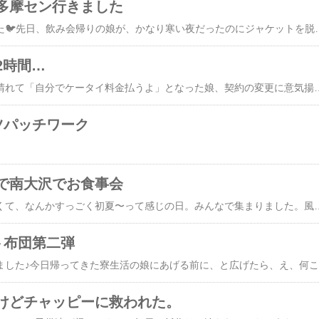
多摩セン行きました
多摩センター。鳩がいた🐦先日、飲み会帰りの娘が、かなり寒い夜だったのにジャケットを脱いで、ブラウス一枚で帰ってきたので驚いたのですが、なんでもアルコールを右半身に浴びてしまって、とんでもないシミが出来た➕臭う、というので脱いできたんで
2時間…
やっと社会人になり、晴れて「自分でケータイ料金払うよ」となった娘、契約の変更に意気揚々とショップに。今まで支払ってたパパも行かないとダメ、というので、ついでにマミーもお買い物があるし、と一緒に行ってきましたが…予約して行ったのに、前の案件が長引いていて、けっきょく2時間待ちでした…すごくしっかりした、接客態度も良い店員さんがワンオペで頑張っていたので、文句を言うどころか、こっちはいくらでも待つぞ、落ち着いて行け、と気分は応援団。上は面倒なルールを一杯作るけど、それで現場が引っかかって進まないって、ほんと社会の縮図ですなー。せめて
ツパッチワーク
で南大沢でお食事会
いいお天気で、風が強くて、なんかすっごく初夏〜って感じの日。みんなで集まりました。風邪気味の寮生活娘も、明日が試合だから早起きなんだよね、と
ト布団第二弾
赤
けどチャッピーに救われた。