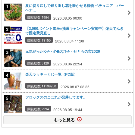
夏に切り戻しで繰り返し花を咲かせる植物 ペチュニア バー
ベナ…
閲覧総数 7494
2026.08.05 00:00
【3,000ポイント進呈×抽選キャンペーン実施中】楽天でんき
で固定費見直し
閲覧総数 19150
2026.08.04 11:00
元気だったK子・心配なT子・せともの市2026
閲覧総数 3129
2026.08.06 22:54
楽天ラッキーくじ一覧（PC版）
閲覧総数 11199250
2026.08.07 08:35
フロックスのこぼれが発芽してます。
閲覧総数 2994
2026.08.05 19:44
もっと見る