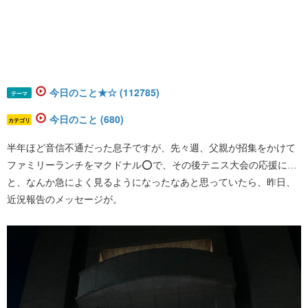
今日のこと★☆ (112785)
テーマ
今日のこと (680)
カテゴリ
半年ほど音信不通だった息子ですが、先々週、父親が招集をかけて
ファミリーランチをマクドナル⭕️で、その後テニス大会の応援に…
と、なんか急によく見るようになったなあと思っていたら、昨日、
近況報告のメッセージが。