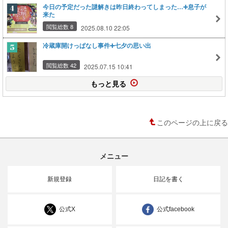
今日の予定だった謎解きは昨日終わってしまった…➕息子が
来た
閲覧総数 8
2025.08.10 22:05
冷蔵庫開けっぱなし事件➕七夕の思い出
閲覧総数 42
2025.07.15 10:41
もっと見る
このページの上に戻る
メニュー
新規登録
日記を書く
公式X
公式facebook