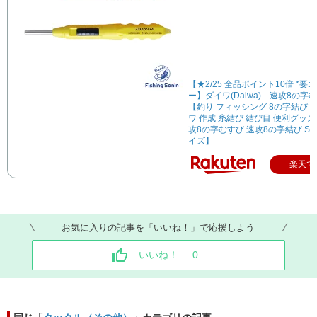
【★2/25 全品ポイント10倍 *要
ー】ダイワ(Daiwa) 速攻8の
【釣り フィッシング 8の字結び 
ワ 作成 糸結び 結び目 便利グッズ
攻8の字むすび 速攻8の字結び S
イズ】
楽天で
お気に入りの記事を「いいね！」で応援しよう
いいね！
0
同じ「
タックル（その他）
」カテゴリの記事