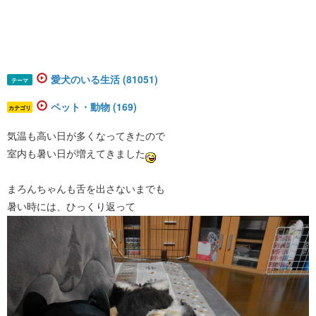
愛犬のいる生活 (81051)
テーマ
ペット・動物 (169)
カテゴリ
気温も高い日が多くなってきたので
室内も暑い日が増えてきました
まろんちゃんも舌を出さないまでも
暑い時には、ひっくり返って