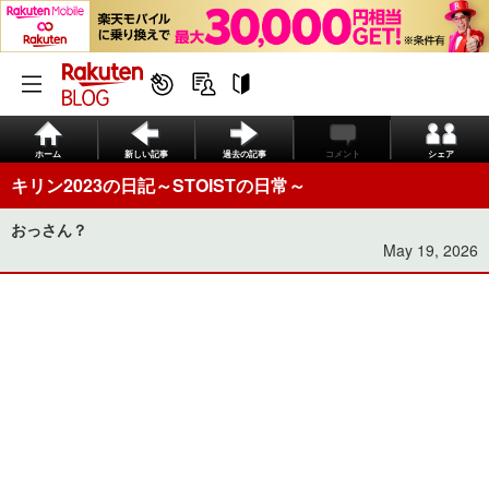
ホーム
新しい記事
過去の記事
コメント
シェア
キリン2023の日記～STOISTの日常～
おっさん？
May 19, 2026