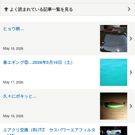
よく読まれている記事一覧を見る
ヒョウ柄…
May 18, 2026
春エギング⑥…2026年5月16日（土）
May 17, 2026
久々にポキッと…
May 16, 2026
エアクリ交換（BLITZ サスパワーエアフィルタ