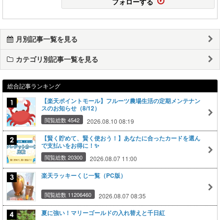
フォローする
月別記事一覧を見る
カテゴリ別記事一覧を見る
総合記事ランキング
【楽天ポイントモール】フルーツ農場生活の定期メンテナン
スのお知らせ（8/12）
閲覧総数 4542
2026.08.10 08:19
【賢く貯めて、賢く使おう！】あなたに合ったカードを選ん
で支払いをお得に！✨
閲覧総数 20300
2026.08.07 11:00
楽天ラッキーくじ一覧（PC版）
閲覧総数 11206460
2026.08.07 08:35
夏に強い！マリーゴールドの入れ替えと千日紅