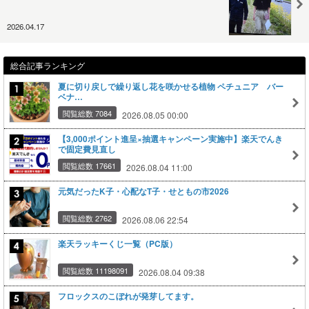
2026.04.17
総合記事ランキング
夏に切り戻しで繰り返し花を咲かせる植物 ペチュニア バー
ベナ…
閲覧総数 7084
2026.08.05 00:00
【3,000ポイント進呈×抽選キャンペーン実施中】楽天でんき
で固定費見直し
閲覧総数 17661
2026.08.04 11:00
元気だったK子・心配なT子・せともの市2026
閲覧総数 2762
2026.08.06 22:54
楽天ラッキーくじ一覧（PC版）
閲覧総数 11198091
2026.08.04 09:38
フロックスのこぼれが発芽してます。