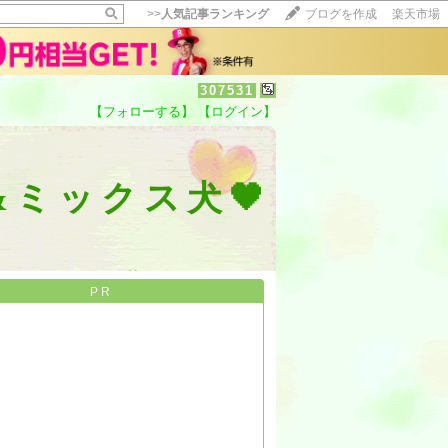
>>
人気記事ランキング
ブログを作成
楽天市場
307531
【フォローする】
【ログイン】
【毎日開催】
15記事にいいね！で1ポイント
10秒滞在
ミックス犬🖤
いいね!
--
/
--
PR