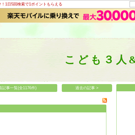
け！1日5回検索で1ポイントもらえる
こども３人&
着記事一覧(全1176件)
過去の記事 >