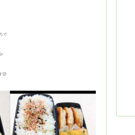
ろで

😊