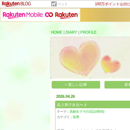
100万ポイント山分
ペット
HOME
|
DIARY
|
PROFILE
< 新しい記事
新
2026.04.26
高２男子弁当〜３
テーマ：
高校生ママの日記(9555)
カテゴリ：
長男