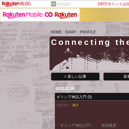
100万ポイント山
そのほか
HOME
|
DIARY
|
PROFILE
Connecting th
< 新しい記事
新
2012.07.09
ギリシア神話入門
(5)
カテゴリ：
書評
「ギリシア神話入門」 吉田敦彦