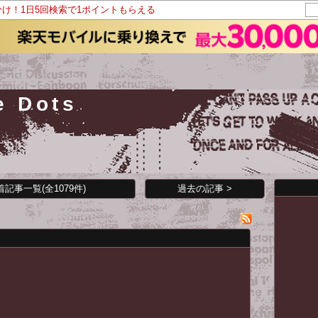
分け！1日5回検索で1ポイントもらえる
e Dots
着記事一覧(全1079件)
過去の記事 >