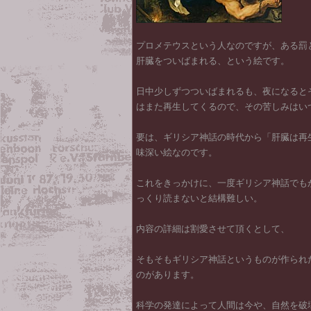
プロメテウスという人なのですが、ある罰
肝臓をついばまれる、という絵です。
日中少しずつついばまれるも、夜になると
はまた再生してくるので、その苦しみはい
要は、ギリシア神話の時代から「肝臓は再
味深い絵なのです。
これをきっかけに、一度ギリシア神話でも
っくり読まないと結構難しい。
内容の詳細は割愛させて頂くとして、
そもそもギリシア神話というものが作られ
のがあります。
科学の発達によって人間は今や、自然を破