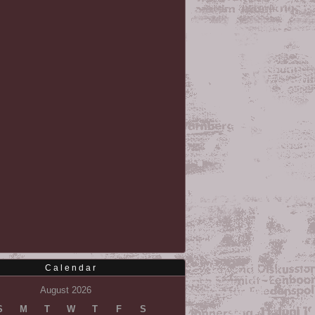
Calendar
August 2026
S
M
T
W
T
F
S