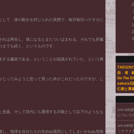
2
として、体の動きを封じられた状態で、毎日毎日ハゲタカに
1
2
3
それは再生し、昼になるとまたついばまれる。それでも肝臓
つまでも続く、というものです。
生する臓器である」ということが認識されていた、という興
T.N032
自 省
Go The D
かじってみようと思って買った本がこれだったのですが、じ
sakura日
仁術と算
Uni-edit
た意義、そして現代にも通用する示唆として以下のようなも
について
uni-edit
ックライ
壊し、地球を自分たちの住めぬ場所にしてしまいかねぬ危険