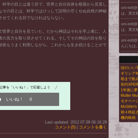
、科学の目とは違う目で、世界と自分自身を根底から見直し
uni-edit
なその目とは、科学ではけっして説明の尽くせぬ自然の神秘
は。英文
させてくれる目でなければならない。
uni-edit
は。英文
で世界と自分を見ていた。だから神話はそれを学ぶ者に、人
者の見方を取り戻させてくれる。そしてその神話の目を取り
uni-edit
技術もうまく利用しながら、これからも生き続けることがで
んにちは
頭のいい
ギリシア
朝まで飲
初代XPE
記事を「いいね！」で応援しよう
1年後に
Mutter M
いいね！
0
モチベー
McGillin's
朝４時起
機内映画
Last updated 2012.07.09 06:16:29
コメント(5)
|
コメントを書く