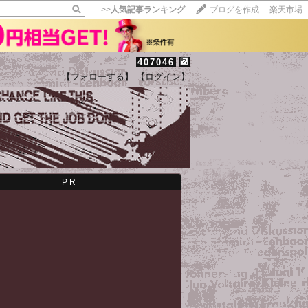
>>
人気記事ランキング
ブログを作成
楽天市場
407046
【フォローする】
【ログイン】
【毎日開催】
15記事にいいね！で1ポイント
10秒滞在
いいね!
--
/
--
PR