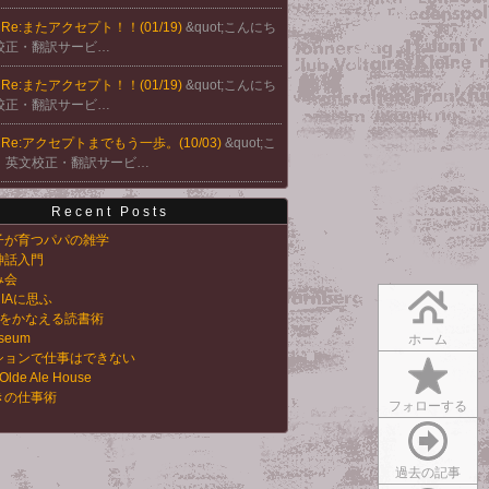
@
Re:またアクセプト！！(01/19)
&quot;こんにち
校正・翻訳サービ…
@
Re:またアクセプト！！(01/19)
&quot;こんにち
校正・翻訳サービ…
@
Re:アクセプトまでもう一歩。(10/03)
&quot;こ
。英文校正・翻訳サービ…
Recent Posts
子が育つパパの雑学
神話入門
み会
RIAに思ふ
夢をかなえる読書術
useum
ホーム
ションで仕事はできない
 Olde Ale House
きの仕事術
フォローする
過去の記事