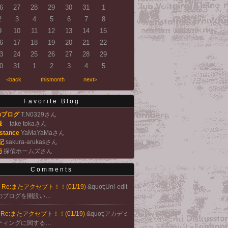
6
27
28
29
30
31
1
2
3
4
5
6
7
8
9
10
11
12
13
14
15
6
17
18
19
20
21
22
3
24
25
26
27
28
29
0
31
1
2
3
4
5
<back
thismonth
next>
Favorite Blog
9のブログ
T.N0329さん
 録
take tokaさん
istance
YaMaYaMaさん
記
sakura-arukasさん
術
探偵ホームズさん
Comments
@
Re:またアクセプト！！(01/19)
&quot;Uni-edit
のブログを開設い…
@
Re:またアクセプト！！(01/19)
&quot;アカデミ
ティングに関する…