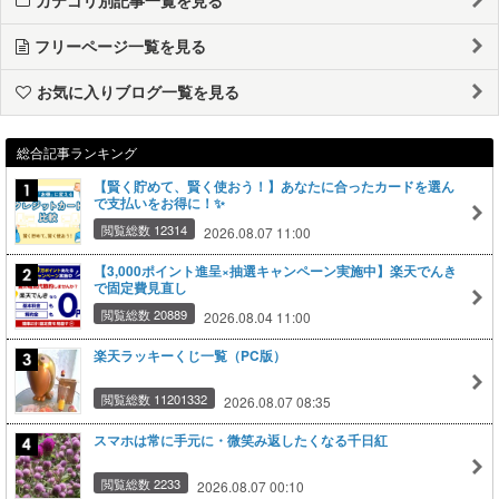
カテゴリ別記事一覧を見る
フリーページ一覧を見る
お気に入りブログ一覧を見る
総合記事ランキング
【賢く貯めて、賢く使おう！】あなたに合ったカードを選ん
で支払いをお得に！✨
閲覧総数 12314
2026.08.07 11:00
【3,000ポイント進呈×抽選キャンペーン実施中】楽天でんき
で固定費見直し
閲覧総数 20889
2026.08.04 11:00
楽天ラッキーくじ一覧（PC版）
閲覧総数 11201332
2026.08.07 08:35
スマホは常に手元に・微笑み返したくなる千日紅
閲覧総数 2233
2026.08.07 00:10