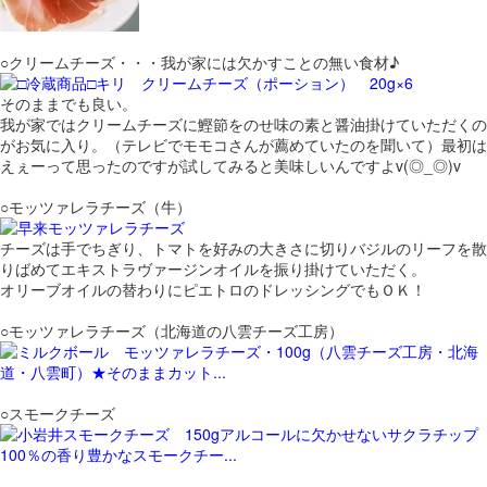
○クリームチーズ・・・我が家には欠かすことの無い食材♪
そのままでも良い。
我が家ではクリームチーズに鰹節をのせ味の素と醤油掛けていただくの
がお気に入り。（テレビでモモコさんが薦めていたのを聞いて）最初は
えぇーって思ったのですが試してみると美味しいんですよv(◎_◎)v
○モッツァレラチーズ（牛）
チーズは手でちぎり、トマトを好みの大きさに切りバジルのリーフを散
りばめてエキストラヴァージンオイルを振り掛けていただく。
オリーブオイルの替わりにピエトロのドレッシングでもＯＫ！
○モッツァレラチーズ（北海道の八雲チーズ工房）
○スモークチーズ