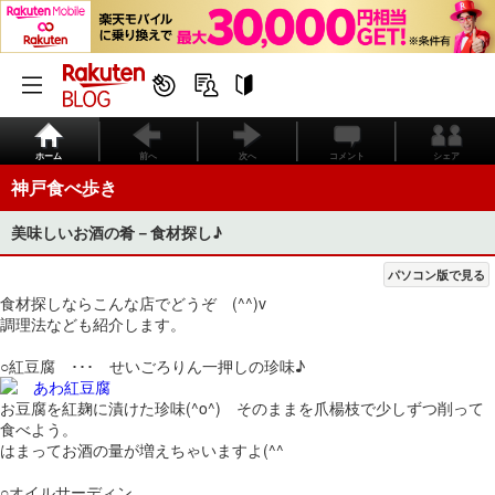
ホーム
前へ
次へ
コメント
シェア
神戸食べ歩き
美味しいお酒の肴－食材探し♪
パソコン版で見る
食材探しならこんな店でどうぞ (^^)v
調理法なども紹介します。
○紅豆腐 ･･･ せいごろりん一押しの珍味♪
お豆腐を紅麹に漬けた珍味(^o^) そのままを爪楊枝で少しずつ削って
食べよう。
はまってお酒の量が増えちゃいますよ(^^ゞ
○オイルサーディン