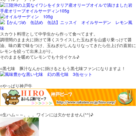
スカウト料理として中学生から作って食べてます。
調理間のまま火に掛けて薄くスライスした玉ねぎを山盛り乗っけて醤
油、味の素で味をつけ、玉ねぎがしんなりなってきたら仕上げの直前に
レモンを絞って出来上がり。
そのままを暖めてレモンでも十分イケル♪
○黒七味 豚汁なんかに掛けるともう黒七味ファンになりますよ！
○やっぱり神戸牛
○生ハム～～。。。ワインには欠かせません(^^)♪