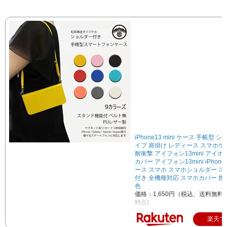
iPhone13 mini ケース 手帳型 
イプ 肩掛け レディース スマホケ
耐衝撃 アイフォン13mini アイホン1
カバー アイフォン13mini iPhone1
ース スマホ スマホショルダー 
付き 全機種対応 スマホカバー 携
色
価格：1,650円（税込、送料無料)
時点)
楽天で