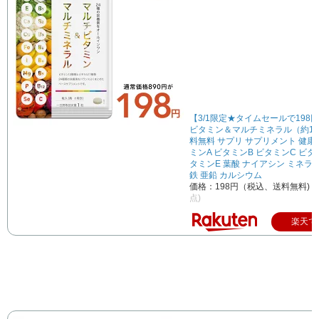
【3/1限定★タイムセールで198
ビタミン＆マルチミネラル（約1
料無料 サプリ サプリメント 健康 
ミンA ビタミンB ビタミンC ビタ
タミンE 葉酸 ナイアシン ミネラ
鉄 亜鉛 カルシウム
価格：198円（税込、送料無料)
(
点)
楽天で