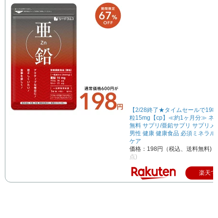
【2/28終了★タイムセールで198
粒15mg【cp】≪約1ヶ月分≫ 
無料 サプリ/亜鉛サプリ サプリメ
男性 健康 健康食品 必須ミネラル
ケア
価格：198円（税込、送料無料)
(
点)
楽天で