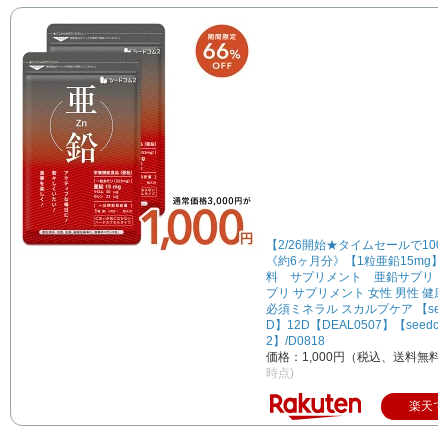
【2/26開始★タイムセールで100
《約6ヶ月分》【1粒亜鉛15mg】
料 サプリメント 亜鉛サプリ【1
プリ サプリメント 女性 男性 健康
必須ミネラル スカルプケア 【seed
D】12D【DEAL0507】【seedco
2】/D0818
価格：1,000円（税込、送料無料)
時点)
楽天で