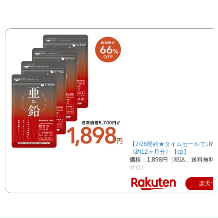
【2/26開始★タイムセールで189
《約12ヶ月分》【cp】
価格：1,898円（税込、送料無料)
時点)
楽天で