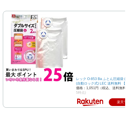
レック O-853 Ba ふとん圧縮袋 (L
(自動ロック式) LEC 送料無料 【S
価格：1,051円（税込、送料無料)
5時点)
楽天で