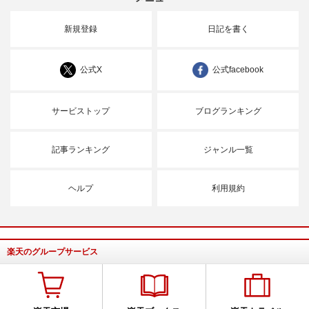
新規登録
日記を書く
公式X
公式facebook
サービストップ
ブログランキング
記事ランキング
ジャンル一覧
ヘルプ
利用規約
楽天のグループサービス