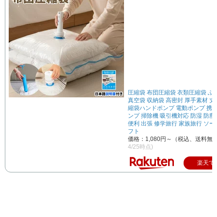
圧縮袋 布団圧縮袋 衣類圧縮袋 ふ
真空袋 収納袋 高密封 厚手素材 丈
縮袋ハンドポンプ 電動ポンプ 携
ンプ 掃除機 吸引機対応 防湿 防塵
便利 出張 修学旅行 家族旅行 ソ
フト
価格：1,080円～（税込、送料無料
4/25時点)
楽天で