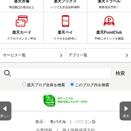
楽天市場
楽天ブックス
楽天トラベル
商品数は1億点以上
いつでも全品送料無料
簡単宿泊予約！
楽天カード
楽天ペイ
楽天PointClub
スマホでカンタン申込
スマホをお財布に
手軽にポイントを確認
サービス一覧
アプリ一覧
楽天ブログ全体を検索
このブログ内を検索
新しい
過去
表示 :
モバイル
|
パソコン版
企業情報
｜
個人情報保護方針