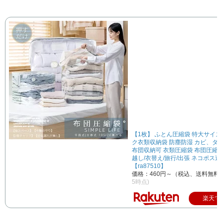
【1枚】 ふとん圧縮袋 特大サイズ
ク衣類収納袋 防塵防湿 カビ、ダ
布団収納可 衣類圧縮袋 布団圧縮袋
越し/衣替え/旅行/出張 ネコポス
【ra87510】
価格：460円～（税込、送料無料)
5時点)
楽天で