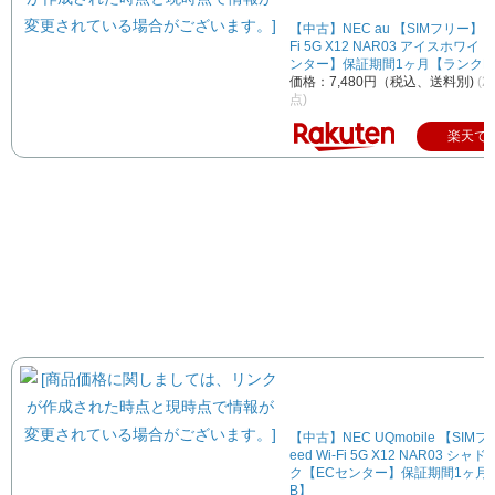
【中古】NEC au 【SIMフリー】 Sp
Fi 5G X12 NAR03 アイスホワイ
ンター】保証期間1ヶ月【ランクB
価格：7,480円（税込、送料別)
(2
点)
楽天で
【中古】NEC UQmobile 【SIMフ
eed Wi-Fi 5G X12 NAR03 シ
ク【ECセンター】保証期間1ヶ月
B】