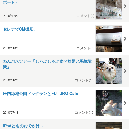
ポート）
2010/12/25
コメント(8)
セレナでCM撮影。
2010/11/28
コメント(6)
わんバスツアー「しゃぶしゃぶ食べ放題と馬籠散
策」
2010/11/23
コメント(10)
庄内緑地公園ドッグランとFUTURO Cafe
2010/07/18
コメント(10)
iPadと雨のおでかけ～