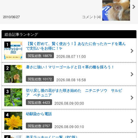
2010/06/27
コメント(4)
総合記事ランキング
【賢く貯めて、賢く使おう！】あなたに合ったカードを選ん
で支払いをお得に！✨
閲覧総数 18879
2026.08.07 11:00
暑さに強い！マリーゴールドと日々草の種を採ろう！
閲覧総数 10172
2026.08.08 16:58
切り戻し後の花がまた咲き始めた ニチニチソウ サルビ
ア ペチュニア
閲覧総数 4423
2026.08.09 00:00
幼馴染から電話
閲覧総数 2757
2026.08.09 00:10
楽天ラッキーくじ一覧（PC版）