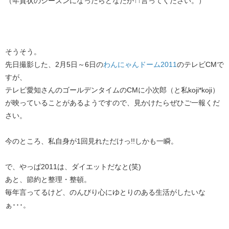
（年賀状のシーズンになったらどなたか↑↑言ってください。）
そうそう。
先日撮影した、2月5日～6日の
わんにゃんドーム2011
のテレビCMで
すが、
テレビ愛知さんのゴールデンタイムのCMに小次郎（と私koji*koji）
が映っていることがあるようですので、見かけたらぜひご一報くだ
さい。
今のところ、私自身が1回見れただけっ!!しかも一瞬。
で、やっぱ2011は、ダイエットだなと(笑)
あと、節約と整理・整頓。
毎年言ってるけど、のんびり心にゆとりのある生活がしたいな
ぁ･･･。