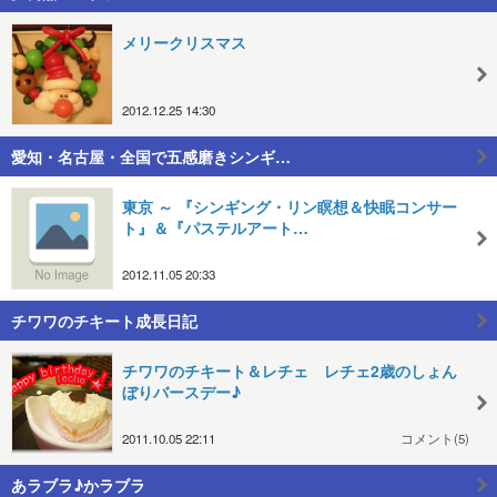
メリークリスマス
2012.12.25 14:30
愛知・名古屋・全国で五感磨きシンギ…
東京 ～ 『シンギング・リン瞑想＆快眠コンサー
ト』＆『パステルアート…
2012.11.05 20:33
チワワのチキート成長日記
チワワのチキート＆レチェ レチェ2歳のしょん
ぼりバースデー♪
2011.10.05 22:11
コメント(5)
あラブラ♪かラブラ