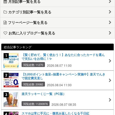
月別記事一覧を見る
カテゴリ別記事一覧を見る
フリーページ一覧を見る
お気に入りブログ一覧を見る
総合記事ランキング
【賢く貯めて、賢く使おう！】あなたに合ったカードを選ん
で支払いをお得に！✨
閲覧総数 11270
2026.08.07 11:00
【3,000ポイント進呈×抽選キャンペーン実施中】楽天でんき
で固定費見直し
閲覧総数 20582
2026.08.04 11:00
楽天ラッキーくじ一覧（PC版）
閲覧総数 11200976
2026.08.07 08:35
スマホは常に手元に・微笑み返したくなる千日紅