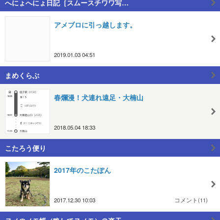
へにょへにょ日記［スムースチワワ写…
アメブロに引っ越します。
2019.01.03 04:51
まめくらぶ
春爛漫！犬連れ遠足・大楠山
2018.05.04 18:33
こたろう便り
2017年のこたぽん
2017.12.30 10:03
コメント(11)