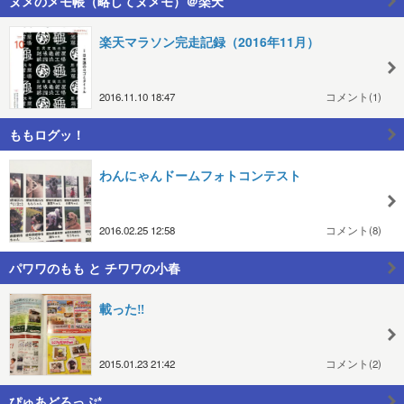
ヌメのメモ帳（略してヌメモ）＠楽天
楽天マラソン完走記録（2016年11月）
2016.11.10 18:47
コメント(1)
ももログッ！
わんにゃんドームフォトコンテスト
2016.02.25 12:58
コメント(8)
パワワのもも と チワワの小春
載った‼️
2015.01.23 21:42
コメント(2)
ぴゅあどろっぷ*