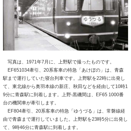
写真は、
1971
年
7
月に、上野駅で撮ったものです。
EF651034
牽引、
20
系客車の特急「あけぼの」は、青森
駅まで運行していた寝台列車です。上野駅を
22
時に出発し
て、東北線から奥羽本線の新庄、秋田などを経由して
10
時
1
9
分に青森駅に到着します。上野
-
黒磯間は、
EF65 1000
番
台の機関車が牽引します。
EF804
牽引、
20
系客車の特急「ゆうづる」は、常磐線経
由で青森まで運行していました。上野駅を
23
時
5
分に出発し
て、
9
時
46
分に青森駅に到着します。