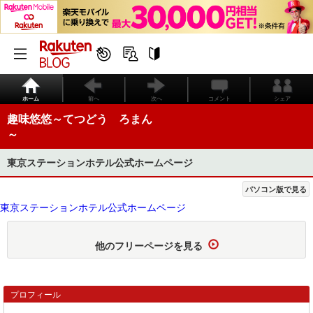
ホーム
前へ
次へ
コメント
シェア
趣味悠悠～てつどう ろまん
～
東京ステーションホテル公式ホームページ
パソコン版で見る
東京ステーションホテル公式ホームページ
他のフリーページを見る
プロフィール