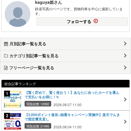
kaguya姫さん
鉄道写真のページです。貨物列車を中心に撮影していま
す。
フォローする
月別記事一覧を見る
カテゴリ別記事一覧を見る
フリーページ一覧を見る
総合記事ランキング
【賢く貯めて、賢く使おう！】あなたに合ったカードを選ん
で支払いをお得に！✨
閲覧総数 12992
2026.08.07 11:00
【3,000ポイント進呈×抽選キャンペーン実施中】楽天でんき
で固定費見直し
閲覧総数 21095
2026.08.04 11:00