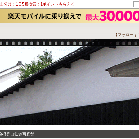
ト山分け！1日5回検索で1ポイントもらえる
【フォローす
つどう ろまん
箱根登山鉄道写真館