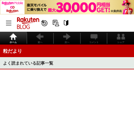
ホーム
前へ
次へ
コメント
シェア
粒だより
よく読まれている記事一覧