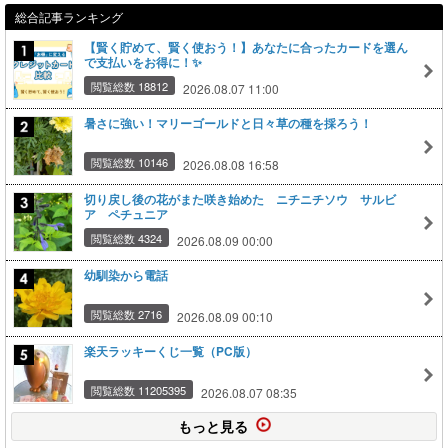
総合記事ランキング
【賢く貯めて、賢く使おう！】あなたに合ったカードを選ん
で支払いをお得に！✨
閲覧総数 18812
2026.08.07 11:00
暑さに強い！マリーゴールドと日々草の種を採ろう！
閲覧総数 10146
2026.08.08 16:58
切り戻し後の花がまた咲き始めた ニチニチソウ サルビ
ア ペチュニア
閲覧総数 4324
2026.08.09 00:00
幼馴染から電話
閲覧総数 2716
2026.08.09 00:10
楽天ラッキーくじ一覧（PC版）
閲覧総数 11205395
2026.08.07 08:35
もっと見る