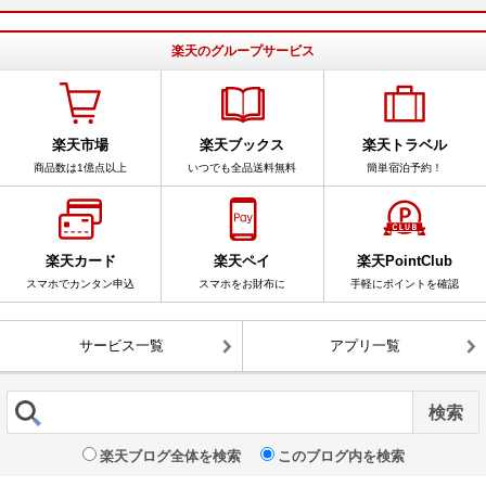
楽天のグループサービス
楽天市場
楽天ブックス
楽天トラベル
商品数は1億点以上
いつでも全品送料無料
簡単宿泊予約！
楽天カード
楽天ペイ
楽天PointClub
スマホでカンタン申込
スマホをお財布に
手軽にポイントを確認
サービス一覧
アプリ一覧
楽天ブログ全体を検索
このブログ内を検索