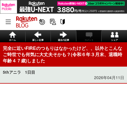
ホーム
新しい記事
過去の記事
コメント
シェア
完全に近いFIREのつもりはなかったけど、、以外とこんな
ご時世でも何気に大丈夫そかも？(令和６年３月末、退職時
年齢４７歳)しました
5thアニラ 1日目
2026年04月11日