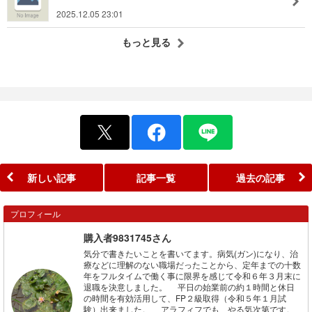
2025.12.05 23:01
もっと見る
新しい記事
記事一覧
過去の記事
プロフィール
購入者9831745さん
気分で書きたいことを書いてます。病気(ガン)になり、治
療などに理解のない職場だったことから、定年までの十数
年をフルタイムで働く事に限界を感じて令和６年３月末に
退職を決意しました。 平日の始業前の約１時間と休日
の時間を有効活用して、FP２級取得（令和５年１月試
験）出来ました。 アラフィフでも、やる気次第です。