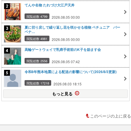
てんや名物 たれづけ大江戸天丼
閲覧総数 4799
2026.08.05 00:00
夏に切り戻しで繰り返し花を咲かせる植物 ペチュニア バー
ベナ…
閲覧総数 4981
2026.08.05 00:00
高輪ゲートウェイで乳癌手術前のK子を励ます会
閲覧総数 2556
2026.08.05 07:42
令和8年熊本地震による配送の影響について(2026/8/3更新)
閲覧総数 17218
2026.08.03 18:15
もっと見る
このページの上に戻る